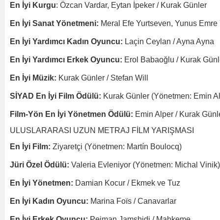
En İyi Kurgu
: Özcan Vardar, Eytan İpeker / Kurak Günler
En İyi Sanat Yönetmeni:
Meral Efe Yurtseven, Yunus Emre 
En İyi Yardımcı Kadın Oyuncu:
Laçin Ceylan / Ayna Ayna
En İyi Yardımcı Erkek Oyuncu:
Erol Babaoğlu / Kurak Günl
En İyi Müzik:
Kurak Günler / Stefan Will
SİYAD En İyi Film Ödülü:
Kurak Günler (Yönetmen: Emin Al
Film-Yön En İyi Yönetmen Ödülü:
Emin Alper / Kurak Günl
ULUSLARARASI UZUN METRAJ FİLM YARIŞMASI
En İyi Film:
Ziyaretçi (Yönetmen: Martín Boulocq)
Jüri Özel Ödülü:
Valeria Evleniyor (Yönetmen: Michal Vinik)
En İyi Yönetmen:
Damian Kocur / Ekmek ve Tuz
En İyi Kadın Oyuncu:
Marina Foïs / Canavarlar
En İyi Erkek Oyuncu:
Pejman Jamshidi / Mahkeme