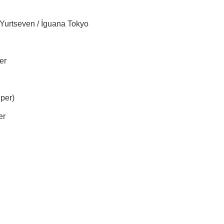
Yurtseven / İguana Tokyo
er
per)
er