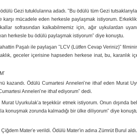
dülü Gezi tutuklularına adadı. "Bu ödülü tüm Gezi tutsaklarıyl
ete karşı mücadele eden herkesle paylaşmak istiyorum. Erkekli
akallar sofrasından kalkabilmemiz için, ağır uykulardan uya
oyan herkesle bu ödülü paylaşmak istiyorum" diye konuştu.
hattin Paşalı ile paylaşan "LCV (Lütfen Cevap Veriniz)" filmini
klık, geceler içerisine hapseden herkese inat, bu, karanlık iç
M'
ü kazandı. Ödülü Cumartesi Anneleri'ne ithaf eden Murat Uyur
 Cumartesi Anneleri'ne ithaf ediyorum" dedi.
Murat Uyurkulak'a teşekkür etmek istiyorum. Onun dışında belki
n hala konuşmak zorunda kalmadığı bir ülke diliyorum" diye konuşt
 Çiğdem Mater'e verildi. Ödülü Mater'in adına Zümrüt Burul ald