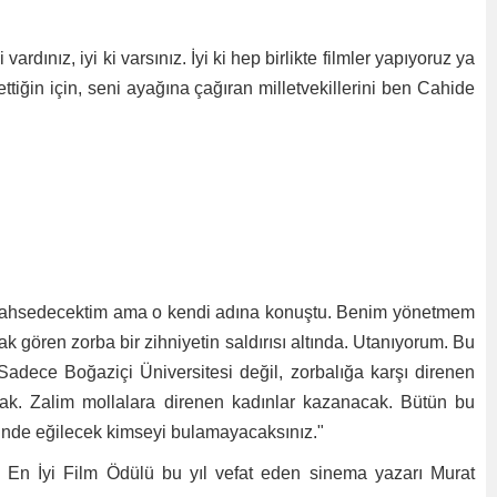
nız, iyi ki varsınız. İyi ki hep birlikte filmler yapıyoruz ya
ğin için, seni ayağına çağıran milletvekillerini ben Cahide
n bahsedecektim ama o kendi adına konuştu. Benim yönetmem
k gören zorba bir zihniyetin saldırısı altında. Utanıyorum. Bu
adece Boğaziçi Üniversitesi değil, zorbalığa karşı direnen
ak. Zalim mollalara direnen kadınlar kazanacak. Bütün bu
önünde eğilecek kimseyi bulamayacaksınız."
) En İyi Film Ödülü bu yıl vefat eden sinema yazarı Murat