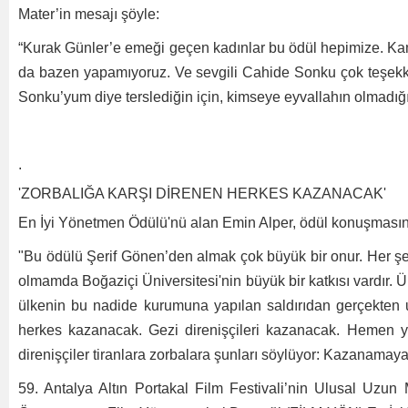
Mater’in mesajı şöyle:
“Kurak Günler’e emeği geçen kadınlar bu ödül hepimize. Kamera
da bazen yapamıyoruz. Ve sevgili Cahide Sonku çok teşekkür
Sonku’yum diye terslediğin için, kimseye eyvallahın olmadığı
.
'ZORBALIĞA KARŞI DİRENEN HERKES KAZANACAK'
En İyi Yönetmen Ödülü'nü alan Emin Alper, ödül konuşmasında
"Bu ödülü Şerif Gönen’den almak çok büyük bir onur. Her 
olmamda Boğaziçi Üniversitesi'nin büyük bir katkısı vardır. Ü
ülkenin bu nadide kurumuna yapılan saldırıdan gerçekten u
herkes kazanacak. Gezi direnişçileri kazanacak. Hemen y
direnişçiler tiranlara zorbalara şunları söylüyor: Kazanamaya
59. Antalya Altın Portakal Film Festivali’nin Ulusal Uzu