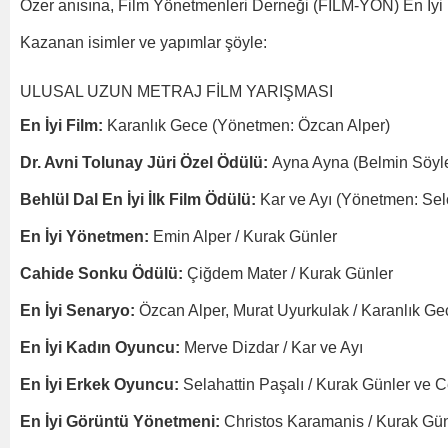
Özer anısına, Film Yönetmenleri Derneği (FİLM-YÖN) En İyi 
Kazanan isimler ve yapımlar şöyle:
ULUSAL UZUN METRAJ FİLM YARIŞMASI
En İyi Film:
Karanlık Gece (Yönetmen: Özcan Alper)
Dr. Avni Tolunay Jüri Özel Ödülü:
Ayna Ayna (Belmin Söyl
Behlül Dal En İyi İlk Film Ödülü:
Kar ve Ayı (Yönetmen: Sel
En İyi Yönetmen:
Emin Alper / Kurak Günler
Cahide Sonku Ödülü:
Çiğdem Mater / Kurak Günler
En İyi Senaryo:
Özcan Alper, Murat Uyurkulak / Karanlık Ge
En İyi Kadın Oyuncu:
Merve Dizdar / Kar ve Ayı
En İyi Erkek Oyuncu:
Selahattin Paşalı / Kurak Günler ve 
En İyi Görüntü Yönetmeni:
Christos Karamanis / Kurak Gün