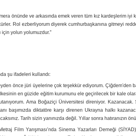
 önünde ve arkasında emek veren tüm kız kardeşlerim iyi ki vardı
ler. Rol ezberliyorum diyerek cumhurbaşkanına gitmeyi reddetti
 için yolun yolumuzdur.”
 şu ifadeleri kullandı:
şeyden önce jüri üyelerine çok teşekkür ediyorum. Çiğdem'de
lkesinin en güzide eğitim kurumunu ele geçirilecek bir kale olara
tanıyorum. Ama Boğaziçi Üniversitesi direniyor. Kazanacak. S
anı başımızda diktatöre karşı direnen Ukrayna halkı kazanac
caksınız. Tarih sizin yanınızda değil. Yıllar sonra hatıranızın 
n Metraj Film Yarışması’nda Sinema Yazarları Derneği (SİYAD