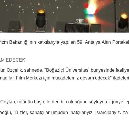
m Bakanlığı’nın katkılarıyla yapılan 59. Antalya Altın Portakal
AM EDECEK'
n Özçelik, sahnede, "Boğaziçi Üniversitesi bünyesinde faaliyet
adılar. Film Merkezi için mücadelemiz devam edecek" ifadelerin
eylan, rolünün başrollerden biri olduğunu söyleyerek jüriye tep
, "Bizler, sanatçılar umudun inatçılarıyız, ısrarcılarıyız. Ya 