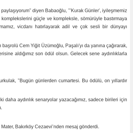
a paylaşıyorum" diyen Babaoğlu, "'Kurak Günler', iyileşmemiz
k komplekslerini güçle ve kompleksle, sömürüyle bastırmaya
nmamız, vicdanı hatırlayarak adil ve çok sesli bir dünyayı
n başrolü Cem Yiğit Üzümoğlu, Paşalı'yı da yanına çağırarak,
erisine aldığımız son ödül olsun. Gelecek sene aydınlıklarla
kulak, "Bugün günlerden cumartesi. Bu ödülü, on yıllardır
 daha aydınlık senaryolar yazacağımız, sadece birileri için
u.
ı. Mater, Bakırköy Cezaevi’nden mesaj gönderdi.