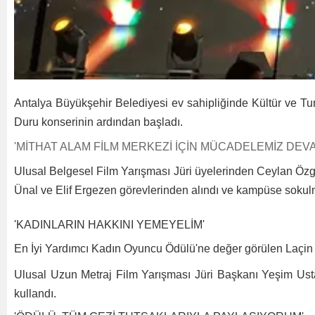
Antalya Büyükşehir Belediyesi ev sahipliğinde Kültür ve Turiz
Duru konserinin ardından başladı.
'MİTHAT ALAM FİLM MERKEZİ İÇİN MÜCADELEMİZ DEV
Ulusal Belgesel Film Yarışması Jüri üyelerinden Ceylan Özgü
Ünal ve Elif Ergezen görevlerinden alındı ve kampüse sokulm
'KADINLARIN HAKKINI YEMEYELİM'
En İyi Yardımcı Kadın Oyuncu Ödülü'ne değer görülen Laçin C
Ulusal Uzun Metraj Film Yarışması Jüri Başkanı Yeşim Ustaoğlu
kullandı.