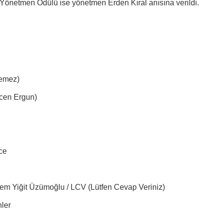
Yönetmen Ödülü ise yönetmen Erden Kıral anısına verildi.
emez)
cen Ergun)
ce
Cem Yiğit Üzümoğlu / LCV (Lütfen Cevap Veriniz)
ler