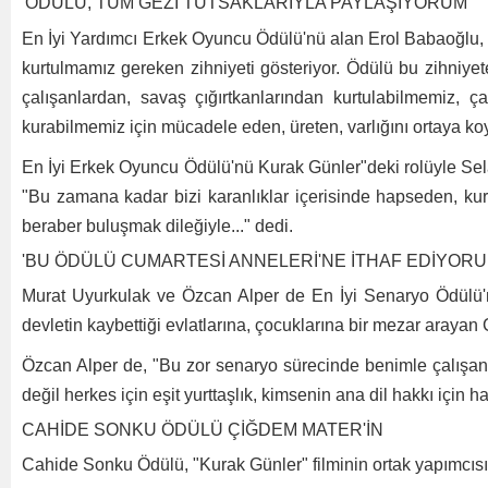
'ÖDÜLÜ, TÜM GEZİ TUTSAKLARIYLA PAYLAŞIYORUM'
En İyi Yardımcı Erkek Oyuncu Ödülü'nü alan Erol Babaoğlu, ö
kurtulmamız gereken zihniyeti gösteriyor. Ödülü bu zihniy
çalışanlardan, savaş çığırtkanlarından kurtulabilmemiz, ç
kurabilmemiz için mücadele eden, üreten, varlığını ortaya k
En İyi Erkek Oyuncu Ödülü'nü Kurak Günler"deki rolüyle Sela
"Bu zamana kadar bizi karanlıklar içerisinde hapseden, kura
beraber buluşmak dileğiyle..." dedi.
'BU ÖDÜLÜ CUMARTESİ ANNELERİ'NE İTHAF EDİYORU
Murat Uyurkulak ve Özcan Alper de En İyi Senaryo Ödülü'n
devletin kaybettiği evlatlarına, çocuklarına bir mezar arayan
Özcan Alper de, "Bu zor senaryo sürecinde benimle çalışan 
değil herkes için eşit yurttaşlık, kimsenin ana dil hakkı içi
CAHİDE SONKU ÖDÜLÜ ÇİĞDEM MATER'İN
Cahide Sonku Ödülü, "Kurak Günler" filminin ortak yapımcısı