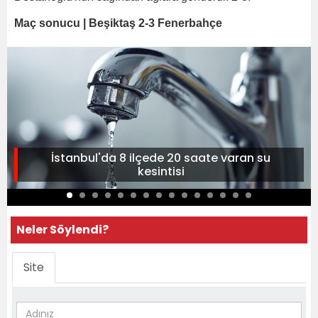
Maç sonucu | Beşiktaş 2-3 Fenerbahçe
İstanbul'da 8 ilçede 20 saate varan su
kesintisi
Neler Söylendi?
Site