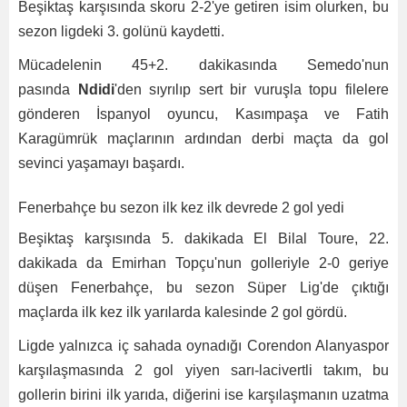
Beşiktaş karşısında skoru 2-2'ye getiren isim olurken, bu
sezon ligdeki 3. golünü kaydetti.
Mücadelenin 45+2. dakikasında Semedo'nun
pasında
Ndidi
'den sıyrılıp sert bir vuruşla topu filelere
gönderen İspanyol oyuncu, Kasımpaşa ve Fatih
Karagümrük maçlarının ardından derbi maçta da gol
sevinci yaşamayı başardı.
Fenerbahçe bu sezon ilk kez ilk devrede 2 gol yedi
Beşiktaş karşısında 5. dakikada El Bilal Toure, 22.
dakikada da Emirhan Topçu'nun golleriyle 2-0 geriye
düşen Fenerbahçe, bu sezon Süper Lig'de çıktığı
maçlarda ilk kez ilk yarılarda kalesinde 2 gol gördü.
Ligde yalnızca iç sahada oynadığı Corendon Alanyaspor
karşılaşmasında 2 gol yiyen sarı-lacivertli takım, bu
gollerin birini ilk yarıda, diğerini ise karşılaşmanın uzatma