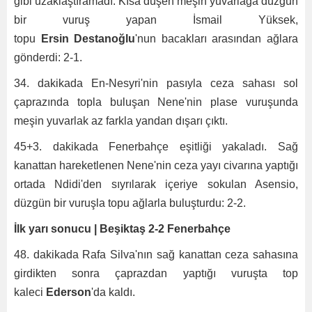
gibi uzaklaştıramadı. Kısa düşen meşin yuvarlağa düzgün
bir vuruş yapan İsmail Yüksek,
topu
Ersin
Destanoğlu
'nun bacakları arasından ağlara
gönderdi: 2-1.
34. dakikada En-Nesyri'nin pasıyla ceza sahası sol
çaprazında topla buluşan Nene'nin plase vuruşunda
meşin yuvarlak az farkla yandan dışarı çıktı.
45+3. dakikada Fenerbahçe eşitliği yakaladı. Sağ
kanattan hareketlenen Nene'nin ceza yayı civarına yaptığı
ortada Ndidi'den sıyrılarak içeriye sokulan Asensio,
düzgün bir vuruşla topu ağlarla buluşturdu: 2-2.
İlk yarı sonucu | Beşiktaş 2-2 Fenerbahçe
48. dakikada Rafa Silva'nın sağ kanattan ceza sahasına
girdikten sonra çaprazdan yaptığı vuruşta top
kaleci
Ederson
'da kaldı.