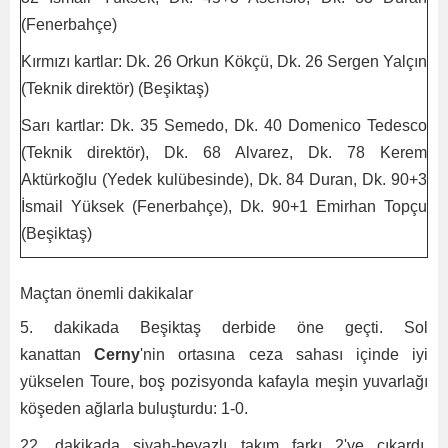
(Fenerbahçe)
Kırmızı kartlar: Dk. 26 Orkun Kökçü, Dk. 26 Sergen Yalçın
(Teknik direktör) (Beşiktaş)
Sarı kartlar: Dk. 35 Semedo, Dk. 40 Domenico Tedesco
(Teknik direktör), Dk. 68 Alvarez, Dk. 78 Kerem
Aktürkoğlu (Yedek kulübesinde), Dk. 84 Duran, Dk. 90+3
İsmail Yüksek (Fenerbahçe), Dk. 90+1 Emirhan Topçu
(Beşiktaş)
Maçtan önemli dakikalar
5. dakikada Beşiktaş derbide öne geçti. Sol
kanattan
Cerny
'nin ortasına ceza sahası içinde iyi
yükselen Toure, boş pozisyonda kafayla meşin yuvarlağı
köşeden ağlarla buluşturdu: 1-0.
22. dakikada siyah-beyazlı takım farkı 2'ye çıkardı.