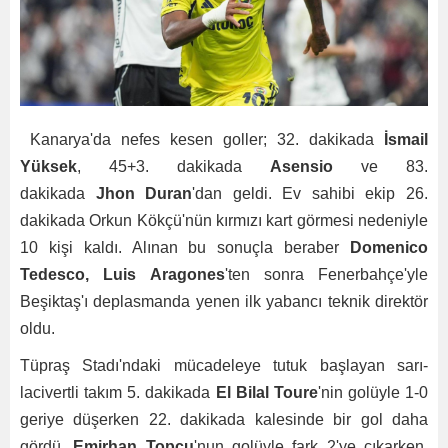
Kanarya'da nefes kesen goller; 32. dakikada
İsmail
Yüksek
, 45+3. dakikada
Asensio
ve 83.
dakikada
Jhon
Duran
'dan geldi. Ev sahibi ekip 26.
dakikada Orkun Kökçü'nün kırmızı kart görmesi nedeniyle
10 kişi kaldı. Alınan bu sonuçla beraber
Domenico
Tedesco,
Luis
Aragones
'ten sonra Fenerbahçe'yle
Beşiktaş'ı deplasmanda yenen ilk yabancı teknik direktör
oldu.
Tüpraş Stadı'ndaki mücadeleye tutuk başlayan sarı-
lacivertli takım 5. dakikada
El Bilal Toure
'nin golüyle 1-0
geriye düşerken 22. dakikada kalesinde bir gol daha
gördü.
Emirhan Topçu
'nun golüyle fark 2'ye çıkarken,