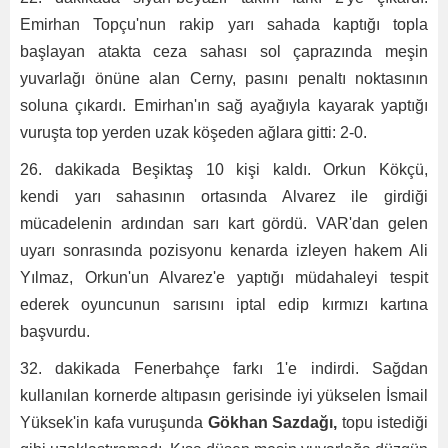
Emirhan Topçu'nun rakip yarı sahada kaptığı topla
başlayan atakta ceza sahası sol çaprazında meşin
yuvarlağı önüne alan Cerny, pasını penaltı noktasının
soluna çıkardı. Emirhan'ın sağ ayağıyla kayarak yaptığı
vuruşta top yerden uzak köşeden ağlara gitti: 2-0.
26. dakikada Beşiktaş 10 kişi kaldı. Orkun Kökçü,
kendi yarı sahasının ortasında Alvarez ile girdiği
mücadelenin ardından sarı kart gördü. VAR'dan gelen
uyarı sonrasında pozisyonu kenarda izleyen hakem Ali
Yılmaz, Orkun'un Alvarez'e yaptığı müdahaleyi tespit
ederek oyuncunun sarısını iptal edip kırmızı kartına
başvurdu.
32. dakikada Fenerbahçe farkı 1'e indirdi. Sağdan
kullanılan kornerde altıpasın gerisinde iyi yükselen İsmail
Yüksek'in kafa vuruşunda
Gökhan Sazdağı,
topu istediği