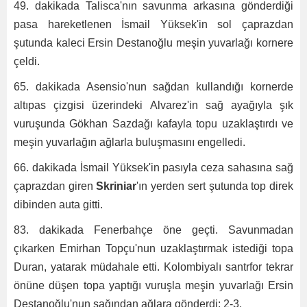
49. dakikada Talisca'nın savunma arkasına gönderdiği
pasa hareketlenen İsmail Yüksek'in sol çaprazdan
şutunda kaleci Ersin Destanoğlu meşin yuvarlağı kornere
çeldi.
65. dakikada Asensio'nun sağdan kullandığı kornerde
altıpas çizgisi üzerindeki Alvarez'in sağ ayağıyla şık
vuruşunda Gökhan Sazdağı kafayla topu uzaklaştırdı ve
meşin yuvarlağın ağlarla buluşmasını engelledi.
66. dakikada İsmail Yüksek'in pasıyla ceza sahasına sağ
çaprazdan giren
Skriniar
'ın yerden sert şutunda top direk
dibinden auta gitti.
83. dakikada Fenerbahçe öne geçti. Savunmadan
çıkarken Emirhan Topçu'nun uzaklaştırmak istediği topa
Duran, yatarak müdahale etti. Kolombiyalı santrfor tekrar
önüne düşen topa yaptığı vuruşla meşin yuvarlağı Ersin
Destanoğlu'nun sağından ağlara gönderdi: 2-3.