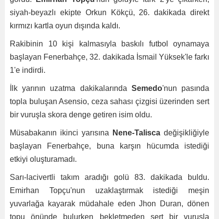
siyah-beyazlı ekipte Orkun Kökçü, 26. dakikada direkt
kırmızı kartla oyun dışında kaldı.
Rakibinin 10 kişi kalmasıyla baskılı futbol oynamaya
başlayan Fenerbahçe, 32. dakikada İsmail Yüksek'le farkı
1'e indirdi.
İlk yarının uzatma dakikalarında
Semedo
'nun pasında
topla buluşan Asensio, ceza sahası çizgisi üzerinden sert
bir vuruşla skora denge getiren isim oldu.
Müsabakanın ikinci yarısına
Nene-Talisca
değişikliğiyle
başlayan Fenerbahçe, buna karşın hücumda istediği
etkiyi oluşturamadı.
Sarı-lacivertli takım aradığı golü 83. dakikada buldu.
Emirhan Topçu'nun uzaklaştırmak istediği meşin
yuvarlağa kayarak müdahale eden Jhon Duran, dönen
topu önünde bulurken bekletmeden sert bir vuruşla