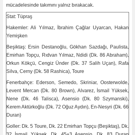
mücadelesinde takımını yalnız bırakacak.
Stat: Tüpraş
Hakemler: Ali Yılmaz, İbrahim Çağlar Uyarcan, Hakan
Yemişken
Beşiktaş: Ersin Destanoğlu, Gökhan Sazdağı, Paulista,
Emirhan Topçu, Rıdvan Yılmaz, Ndidi (Dk. 86 Abraham),
Orkun Kökçü, Cengiz Ünder (Dk. 37 Salih Uçan), Rafa
Silva, Cerny (Dk. 58 Rashica), Toure
Fenerbahçe: Ederson, Semedo, Skriniar, Oosterwolde,
Levent Mercan (Dk. 80 Brown), Alvarez, İsmail Yüksek,
Nene (Dk. 46 Talisca), Asensio (Dk. 80 Szymanski),
Kerem Aktürkoğlu (Dk. 72 Oğuz Aydın), En-Nesyri (Dk. 66
Duran)
Goller: Dk. 5 Toure, Dk. 22 Emirhan Topçu (Beşiktaş), Dk.
32 İsmail Yüksek, Dk. 45+3 Asensio, Dk. 83 Duran