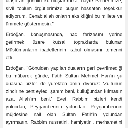
ulaştıran gönüllü kuruluşlarımıza, hayırseverlerimize,
sivil toplum örgütlerimize bugün hassaten teşekkür
ediyorum. Cenabıallah onların eksikliğini bu millete ve
ümmete göstermesin."
Erdoğan, konuşmasında, hac farizasını yerine
getirmek üzere kutsal topraklarda bulunan
Müslümanların ibadetlerinin kabul olmasını temenni
etti.
Erdoğan, "Gönülden yapılan duaların geri çevrilmediği
bu mübarek günde, Fatih Sultan Mehmet Han'ın şu
duasına bizler de yürekten amin diyoruz: 'Zülfünün
zincirine bent eyledi şahım beni, kulluğundan kılmasın
azat Allah'ım beni.' Evet, Rabbim bizleri kendi
yolundan, Peygamberinin yolundan, Peygamberinin
müjdesine nail olan Sultan Fatih'in yolundan
ayırmasın. Rabbim nusretini, hamiyetini, merhametini