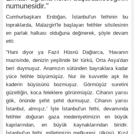
numunesidir."
Cumhurbaşkanı Erdoğan, İstanbul'un fethinin bu
topraklarda, Malazgirt'le başlayan fetihler silsilesinin
en parlak halkası olduğuna değinerek, şöyle devam
etti:
"Hani diyor ya Fazıl Hüsnü Dağlarca, 'Havanın
mazisinde, denizin yeşilinde bir türkü, Orta Asya'dan
beri duymuşuz. Anamızın sütünden bayraklara kadar
yüce fetihle büyümüşüz. Nur ile kuvvetle aşk ile
kaderin büyüsünü bozmuşuz. Görmüşüz suretini
güzelliğin, koca feleklere görünmüşüz. Cihanın yarısı
gök, önünde şehit şehit durmuşuz. Cihanın yarısı
İstanbul, almışız.' İşte İstanbul'un fethi, devamında
fetihler doğuran gaza medeniyetimizin en büyük
kapılarından, en büyük kaynaklarından biridir.
İstanbul'un fethi, milletimizin mefkuresi, ülküsü, Kızıl