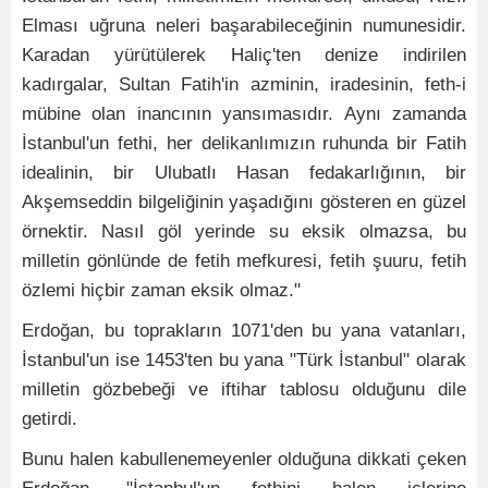
Elması uğruna neleri başarabileceğinin numunesidir.
Karadan yürütülerek Haliç'ten denize indirilen
kadırgalar, Sultan Fatih'in azminin, iradesinin, feth-i
mübine olan inancının yansımasıdır. Aynı zamanda
İstanbul'un fethi, her delikanlımızın ruhunda bir Fatih
idealinin, bir Ulubatlı Hasan fedakarlığının, bir
Akşemseddin bilgeliğinin yaşadığını gösteren en güzel
örnektir. Nasıl göl yerinde su eksik olmazsa, bu
milletin gönlünde de fetih mefkuresi, fetih şuuru, fetih
özlemi hiçbir zaman eksik olmaz."
Erdoğan, bu toprakların 1071'den bu yana vatanları,
İstanbul'un ise 1453'ten bu yana "Türk İstanbul" olarak
milletin gözbebeği ve iftihar tablosu olduğunu dile
getirdi.
Bunu halen kabullenemeyenler olduğuna dikkati çeken