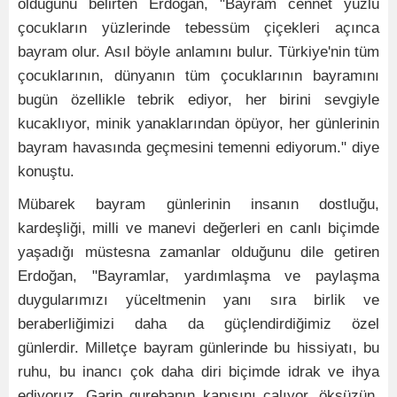
olduğunu belirten Erdoğan, "Bayram cennet yüzlü
çocukların yüzlerinde tebessüm çiçekleri açınca
bayram olur. Asıl böyle anlamını bulur. Türkiye'nin tüm
çocuklarının, dünyanın tüm çocuklarının bayramını
bugün özellikle tebrik ediyor, her birini sevgiyle
kucaklıyor, minik yanaklarından öpüyor, her günlerinin
bayram havasında geçmesini temenni ediyorum." diye
konuştu.
Mübarek bayram günlerinin insanın dostluğu,
kardeşliği, milli ve manevi değerleri en canlı biçimde
yaşadığı müstesna zamanlar olduğunu dile getiren
Erdoğan, "Bayramlar, yardımlaşma ve paylaşma
duygularımızı yüceltmenin yanı sıra birlik ve
beraberliğimizi daha da güçlendirdiğimiz özel
günlerdir. Milletçe bayram günlerinde bu hissiyatı, bu
ruhu, bu inancı çok daha diri biçimde idrak ve ihya
ediyoruz. Garip gurebanın kapısını çalıyor, öksüzün,