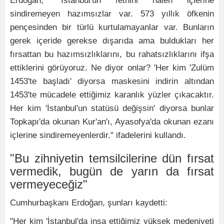
Erdoğan, "İstanbul'un fethini halen içlerine
sindiremeyen hazımsızlar var. 573 yıllık öfkenin
pençesinden bir türlü kurtulamayanlar var. Bunların
gerek içeride gerekse dışarıda ama buldukları her
fırsattan bu hazımsızlıklarını, bu rahatsızlıklarını ifşa
ettiklerini görüyoruz. Ne diyor onlar? 'Her kim 'Zulüm
1453'te başladı' diyorsa maskesini indirin altından
1453'te mücadele ettiğimiz karanlık yüzler çıkacaktır.
Her kim 'İstanbul'un statüsü değişsin' diyorsa bunlar
Topkapı'da okunan Kur'an'ı, Ayasofya'da okunan ezanı
içlerine sindiremeyenlerdir." ifadelerini kullandı.
"Bu zihniyetin temsilcilerine dün fırsat
vermedik, bugün de yarın da fırsat
vermeyeceğiz"
Cumhurbaşkanı Erdoğan, şunları kaydetti:
"Her kim 'İstanbul'da inşa ettiğimiz yüksek medeniyeti