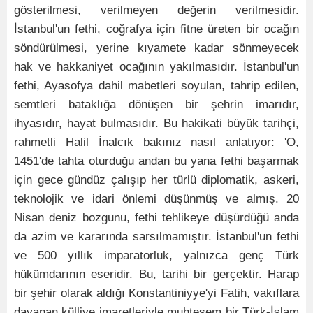
gösterilmesi, verilmeyen değerin verilmesidir.
İstanbul'un fethi, coğrafya için fitne üreten bir ocağın
söndürülmesi, yerine kıyamete kadar sönmeyecek
hak ve hakkaniyet ocağının yakılmasıdır. İstanbul'un
fethi, Ayasofya dahil mabetleri soyulan, tahrip edilen,
semtleri bataklığa dönüşen bir şehrin imarıdır,
ihyasıdır, hayat bulmasıdır. Bu hakikati büyük tarihçi,
rahmetli Halil İnalcık bakınız nasıl anlatıyor: 'O,
1451'de tahta oturduğu andan bu yana fethi başarmak
için gece gündüz çalışıp her türlü diplomatik, askeri,
teknolojik ve idari önlemi düşünmüş ve almış. 20
Nisan deniz bozgunu, fethi tehlikeye düşürdüğü anda
da azim ve kararında sarsılmamıştır. İstanbul'un fethi
ve 500 yıllık imparatorluk, yalnızca genç Türk
hükümdarının eseridir. Bu, tarihi bir gerçektir. Harap
bir şehir olarak aldığı Konstantiniyye'yi Fatih, vakıflara
dayanan külliye imaretleriyle muhteşem bir Türk-İslam