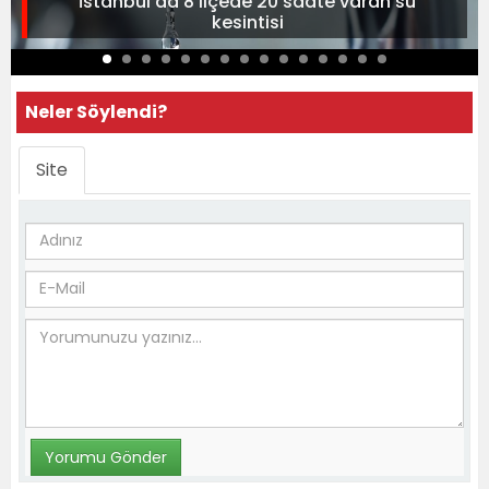
İstanbul'da 8 ilçede 20 saate varan su
kesintisi
Neler Söylendi?
Site