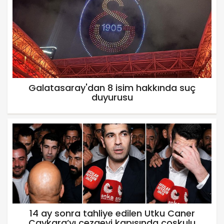
Galatasaray'dan 8 isim hakkında suç
duyurusu
14 ay sonra tahliye edilen Utku Caner
Çaykara’yı cezaevi kapısında coşkulu