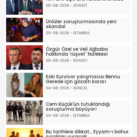
05-08-2026 - SİYASET
Ünlüler soruşturmasında yeni
skandal
05-08-2026 - İSTANBUL
Özgür Özel ve Veli Ağbaba
hakkında 'rüşvet' fezlekesi
05-08-2026 - SİYASET
Eski Survivor yarışmacısı Bennu
Gerede için gözaltı kararı
04-08-2026 - GÜNCEL
Cem Küçük'ün tutuklandığı
soruşturma büyüyor!
04-08-2026 - İSTANBUL
Bu tarihlere dikkat... Eyyam-ı bahur
sıcakları vuracak