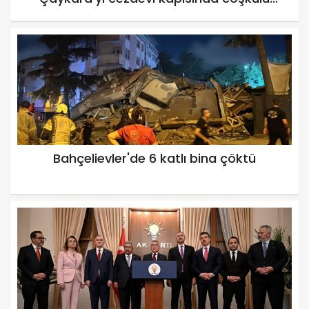
kalabalık karşıladı
Bahçelievler'de 6 katlı bina çöktü