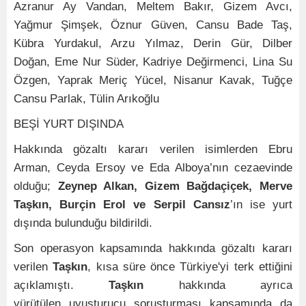
Azranur Ay Vandan, Meltem Bakır, Gizem Avcı,
Yağmur Şimşek, Öznur Güven, Cansu Bade Taş,
Kübra Yurdakul, Arzu Yılmaz, Derin Gür, Dilber
Doğan, Eme Nur Süder, Kadriye Değirmenci, Lina Su
Özgen, Yaprak Meriç Yücel, Nisanur Kavak, Tuğçe
Cansu Parlak, Tülin Arıkoğlu
BEŞİ YURT DIŞINDA
Hakkında gözaltı kararı verilen isimlerden Ebru
Arman, Ceyda Ersoy ve Eda Alboya’nın cezaevinde
olduğu;
Zeynep Alkan, Gizem Bağdaçiçek, Merve
Taşkın, Burçin Erol ve Serpil Cansız
’ın ise yurt
dışında bulunduğu bildirildi.
Son operasyon kapsamında hakkında gözaltı kararı
verilen
Taşkın
, kısa süre önce Türkiye'yi terk ettiğini
açıklamıştı.
Taşkın
hakkında ayrıca
yürütülen uyuşturucu soruşturması kapsamında da