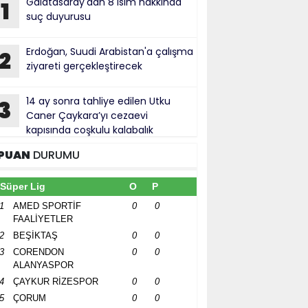
Galatasaray'dan 8 isim hakkında
1
suç duyurusu
Erdoğan, Suudi Arabistan'a çalışma
2
ziyareti gerçekleştirecek
14 ay sonra tahliye edilen Utku
3
Caner Çaykara’yı cezaevi
kapısında coşkulu kalabalık
rşıladı
PUAN
DURUMU
Süper Lig
O
P
1
AMED SPORTİF
0
0
FAALİYETLER
2
BEŞİKTAŞ
0
0
3
CORENDON
0
0
ALANYASPOR
4
ÇAYKUR RİZESPOR
0
0
5
ÇORUM
0
0