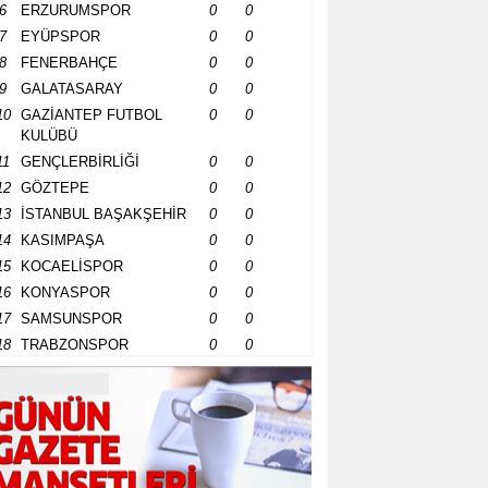
6
ERZURUMSPOR
0
0
7
EYÜPSPOR
0
0
8
FENERBAHÇE
0
0
9
GALATASARAY
0
0
10
GAZİANTEP FUTBOL
0
0
KULÜBÜ
11
GENÇLERBİRLİĞİ
0
0
12
GÖZTEPE
0
0
13
İSTANBUL BAŞAKŞEHİR
0
0
14
KASIMPAŞA
0
0
15
KOCAELİSPOR
0
0
16
KONYASPOR
0
0
17
SAMSUNSPOR
0
0
18
TRABZONSPOR
0
0