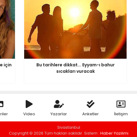
e için
Bu tarihlere dikkat... Eyyam-ı bahur
sıcakları vuracak
riler
Video
Yazarlar
Anketler
İletişim
Sivastanbul
Copyright © 2026 Tüm hakları saklıdır. Sistem :
Haber Yazılımı