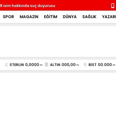
8 isim hakkında suç duyurusu
14 ay sonra
coşkulu kal
SPOR
MAGAZİN
EĞİTİM
DÜNYA
SAĞLIK
YAZAR
STERLIN
0,0000
ALTIN
000,00
BİST
00.000