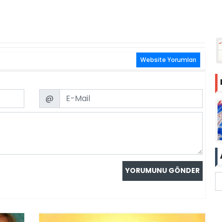
Website Yorumları
Email
@