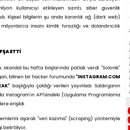
yon kullanıcıyı etkileyen sızıntı, siber güvenlik
dı. Kişisel bilgilerin şu anda karanlık ağ (dark web)
ilyonlarca insanı kimlik hırsızlığı ve dolandırıcılık
FŞA ETTİ
e, skandal bu hafta başlarında patlak verdi. "Solonik"
rgan, bilinen bir hacker forumunda
"INSTAGRAM.COM
EAK"
başlığıyla çaldığı verileri yayınladı. Saldırganın
ında Instagram'ın API'sindeki (Uygulama Programlama
ere erişildi.
nlemlerini aşarak "veri kazıma" (scraping) yöntemiyle
 belirtiliyor.