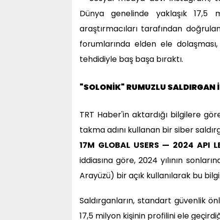
Dünya genelinde yaklaşık 17,5 mil
araştırmacıları tarafından doğrulan
forumlarında elden ele dolaşması, m
tehdidiyle baş başa bıraktı.
"SOLONİK" RUMUZLU SALDIRGAN İ
TRT Haber'in aktardığı bilgilere gör
takma adını kullanan bir siber saldı
17M GLOBAL USERS — 2024 API L
iddiasına göre, 2024 yılının sonlar
Arayüzü) bir açık kullanılarak bu bilgil
Saldırganların, standart güvenlik ö
17,5 milyon kişinin profilini ele geçirdiği