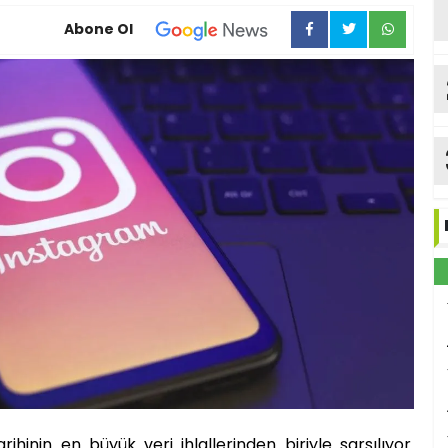
Abone Ol
ka
hinin en büyük veri ihlallerinden biriyle sarsılıyor.