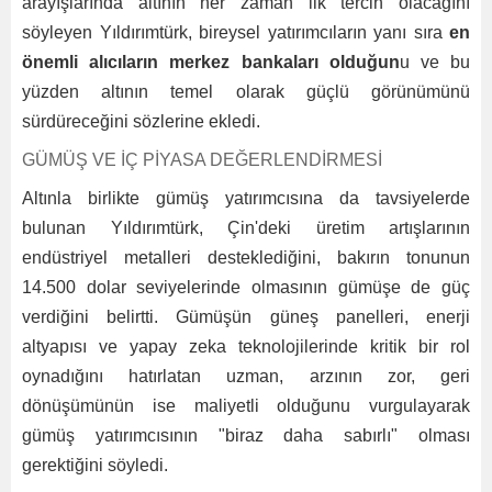
arayışlarında altının her zaman ilk tercih olacağını
söyleyen Yıldırımtürk, bireysel yatırımcıların yanı sıra
en
önemli alıcıların merkez bankaları olduğun
u ve bu
yüzden altının temel olarak güçlü görünümünü
sürdüreceğini sözlerine ekledi.
GÜMÜŞ VE İÇ PİYASA DEĞERLENDİRMESİ
Altınla birlikte gümüş yatırımcısına da tavsiyelerde
bulunan Yıldırımtürk, Çin'deki üretim artışlarının
endüstriyel metalleri desteklediğini, bakırın tonunun
14.500 dolar seviyelerinde olmasının gümüşe de güç
verdiğini belirtti. Gümüşün güneş panelleri, enerji
altyapısı ve yapay zeka teknolojilerinde kritik bir rol
oynadığını hatırlatan uzman, arzının zor, geri
dönüşümünün ise maliyetli olduğunu vurgulayarak
gümüş yatırımcısının "biraz daha sabırlı" olması
gerektiğini söyledi.