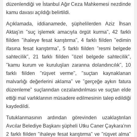
düzenlendiği ve İstanbul Ağır Ceza Mahkemesi nezdinde
kamu davası açıldığı belirtildi.
Açıklamada, iddianamede, şüphelilerden Aziz İhsan
Aktaş'ın "suç işlemek amacıyla örgüt kurma", 42 farklı
fiilden "ihaleye fesat karıştırma", 4 farklı fiilden "edimin
ifasına fesat karıştırma", 5 farklı fiilden "resmi belgede
sahtecilik", 21 farklı fiilden "özel belgede sahtecilik",
"kamu kurum ve kuruluşları zararına dolandırıcılık", 10
farklı fiilden "rüşvet verme", "suçtan kaynaklanan
malvarlığı değerlerini aklama" ve "gerçeğe aykırı fatura
düzenleme" suçlarından cezalandırılması ve suçtan elde
ettiği mal varlıklarının müsadere edilmesinin talep edildiği
kaydedildi.
Tutuklanmasının ardından görevinden uzaklaştırılan
Avcılar Belediye Başkanı şüpheli Utku Caner Çaykara'nın
2 farklı fiilden "ihaleye fesat karıştırma" ve "rüşvet alma"