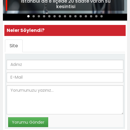
İstanbul'da 8 ilçede 20 saate varan su
kesintisi
Neler Söylendi?
Site