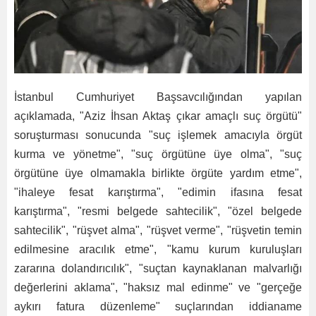
İstanbul Cumhuriyet Başsavcılığından yapılan
açıklamada, "Aziz İhsan Aktaş çıkar amaçlı suç örgütü"
soruşturması sonucunda "suç işlemek amacıyla örgüt
kurma ve yönetme", "suç örgütüne üye olma", "suç
örgütüne üye olmamakla birlikte örgüte yardım etme",
"ihaleye fesat karıştırma", "edimin ifasına fesat
karıştırma", "resmi belgede sahtecilik", "özel belgede
sahtecilik", "rüşvet alma", "rüşvet verme", "rüşvetin temin
edilmesine aracılık etme", "kamu kurum kuruluşları
zararına dolandırıcılık", "suçtan kaynaklanan malvarlığı
değerlerini aklama", "haksız mal edinme" ve "gerçeğe
aykırı fatura düzenleme" suçlarından iddianame