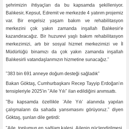
şehrimizin ihtiyaçları da bu kapsamda şekilleniyor.
Balıkesir, Kepsut, Edremit ve merkezde 4 yatırım projemiz
var. Bir engelsiz yaşam bakım ve rehabilitasyon
merkezini çok yakın zamanda inşallah Balıkesir'e
kazandıracağız. Bir huzurevi yaşlı bakım rehabilitasyon
merkezimizi, artı bir sosyal hizmet merkezimizi ve İl
Müdürlüğü binamızı da çok yakın zamanda inşallah
Balıkesirli vatandaşlarımızın hizmetine sunacağız."
"383 bin 691 anneye doğum desteği sağladık"
Bakan Göktaş, Cumhurbaşkanı Recep Tayyip Erdoğan'ın
tensipleriyle 2025'in "Aile Yılı" ilan edildiğini anımsattı.
"Bu kapsamda özellikle 'Aile Yılı' alanında yapılan
çalışmaların da sahada yansımasını görüyoruz." diyen
Göktaş, şunları dile getirdi:
"Aile, toplumun en sağlam kalesi. Ailenin güçlendirilmesi,