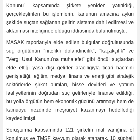
Kanunu" kapsamında şirkete yeniden yatırıldığı,
gerçekleştirilen bu işlemlerin, kanunun amacına aykırı
şekilde suçtan sağlanan gelirin sisteme dahil edilmesi ve
aklanması niteliğinde olduğu iddiasında bulunulmuştu.
MASAK raporlarıyla elde edilen bulgular doğrultusunda
suç örgütünün "nitelikli dolandırıcılık", "kaçakçılık" ve
"Vergi Usul Kanunu'na muhalefet" gibi öncül suçlardan
elde ettiği yasa dışı gelirler aracılığıyla ticari hacmini
genişlettiği, eğitim, medya, finans ve enerji gibi stratejik
sektörlerde şirket alımları, hisse devirleri ve yatırım
faaliyetlerinin doğrudan suç gelirleriyle finanse edildiği,
bu yolla örgütün hem ekonomik gücünü artırmayı hem de
kamuoyu nezdinde meşruiyet kazanmayı hedeflediği
kaydedilmişti.
Soruşturma kapsamında 121 şirketin mal varlığına el
konulmuş ve TMSF kayyum olarak atanarak, 10 şüpheli