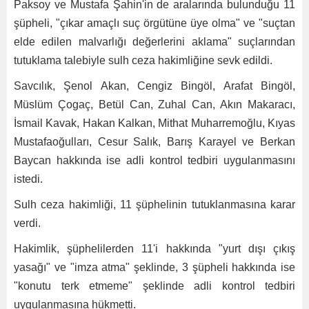
Paksoy ve Mustafa Şahin'in de aralarında bulunduğu 11
şüpheli, "çıkar amaçlı suç örgütüne üye olma" ve "suçtan
elde edilen malvarlığı değerlerini aklama" suçlarından
tutuklama talebiyle sulh ceza hakimliğine sevk edildi.
Savcılık, Şenol Akan, Cengiz Bingöl, Arafat Bingöl,
Müslüm Çogaç, Betül Can, Zuhal Can, Akın Makaracı,
İsmail Kavak, Hakan Kalkan, Mithat Muharremoğlu, Kıyas
Mustafaoğulları, Cesur Salık, Barış Karayel ve Berkan
Baycan hakkında ise adli kontrol tedbiri uygulanmasını
istedi.
Sulh ceza hakimliği, 11 şüphelinin tutuklanmasına karar
verdi.
Hakimlik, şüphelilerden 11'i hakkında "yurt dışı çıkış
yasağı" ve "imza atma" şeklinde, 3 şüpheli hakkında ise
"konutu terk etmeme" şeklinde adli kontrol tedbiri
uygulanmasına hükmetti.