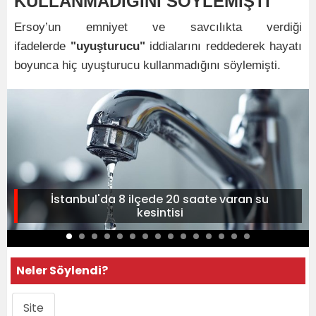
KULLANMADIĞINI SÖYLEMİŞTİ
Ersoy’un emniyet ve savcılıkta verdiği
ifadelerde
"uyuşturucu"
iddialarını reddederek hayatı
boyunca hiç uyuşturucu kullanmadığını söylemişti.
İstanbul'da 8 ilçede 20 saate varan su
kesintisi
Neler Söylendi?
Site