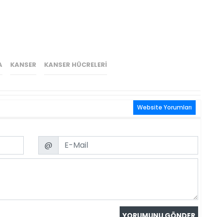
A
KANSER
KANSER HÜCRELERI
Website Yorumları
Email
@