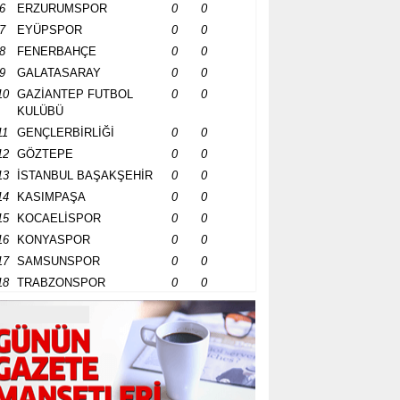
6
ERZURUMSPOR
0
0
7
EYÜPSPOR
0
0
8
FENERBAHÇE
0
0
9
GALATASARAY
0
0
10
GAZİANTEP FUTBOL
0
0
KULÜBÜ
11
GENÇLERBİRLİĞİ
0
0
12
GÖZTEPE
0
0
13
İSTANBUL BAŞAKŞEHİR
0
0
14
KASIMPAŞA
0
0
15
KOCAELİSPOR
0
0
16
KONYASPOR
0
0
17
SAMSUNSPOR
0
0
18
TRABZONSPOR
0
0