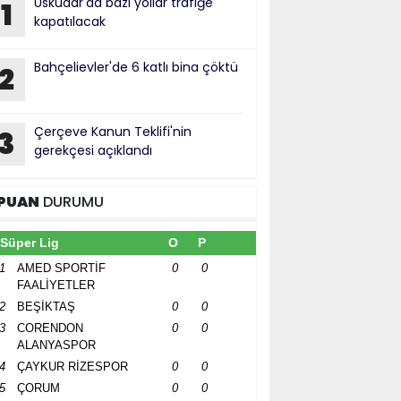
Üsküdar'da bazı yollar trafiğe
1
kapatılacak
Bahçelievler'de 6 katlı bina çöktü
2
Çerçeve Kanun Teklifi'nin
3
gerekçesi açıklandı
PUAN
DURUMU
Süper Lig
O
P
1
AMED SPORTİF
0
0
FAALİYETLER
2
BEŞİKTAŞ
0
0
3
CORENDON
0
0
ALANYASPOR
4
ÇAYKUR RİZESPOR
0
0
5
ÇORUM
0
0