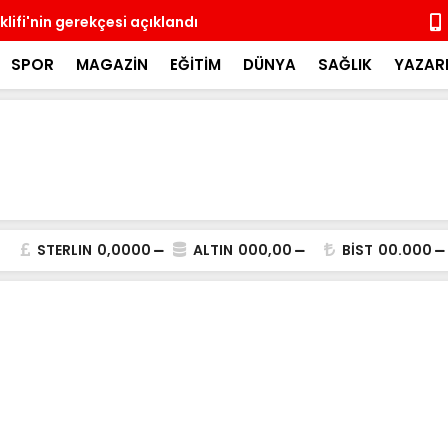
lifi'nin gerekçesi açıklandı
Üsküdar'da 
SPOR
MAGAZİN
EĞİTİM
DÜNYA
SAĞLIK
YAZAR
STERLIN
0,0000
ALTIN
000,00
BİST
00.000