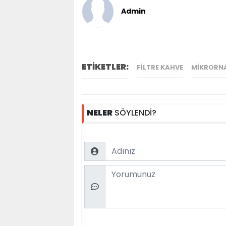
Admin
ETİKETLER:
FILTRE KAHVE
MIKRORN
NELER
SÖYLENDİ?
Name
Comment