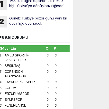
'PKK ile bağını koparan 2 bin 500
1
kişi Türkiye'ye dönüş hazırlığında'
Gürlek: Türkiye pazar günü yeni bir
2
aydınlığa uyanacak
PUAN
DURUMU
Süper Lig
O
P
1
AMED SPORTİF
0
0
FAALİYETLER
2
BEŞİKTAŞ
0
0
3
CORENDON
0
0
ALANYASPOR
4
ÇAYKUR RİZESPOR
0
0
5
ÇORUM
0
0
6
ERZURUMSPOR
0
0
7
EYÜPSPOR
0
0
8
FENERBAHÇE
0
0