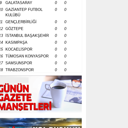
9
GALATASARAY
0
0
10
GAZİANTEP FUTBOL
0
0
KULÜBÜ
11
GENÇLERBİRLİĞİ
0
0
12
GÖZTEPE
0
0
13
İSTANBUL BAŞAKŞEHİR
0
0
14
KASIMPAŞA
0
0
15
KOCAELİSPOR
0
0
16
TÜMOSAN KONYASPOR
0
0
17
SAMSUNSPOR
0
0
18
TRABZONSPOR
0
0