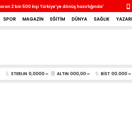
paran 2 bin 500 kişi Türkiye'ye dönüş hazırlığında'
Erdoğan, Su
SPOR
MAGAZİN
EĞİTİM
DÜNYA
SAĞLIK
YAZAR
STERLIN
0,0000
ALTIN
000,00
BİST
00.000