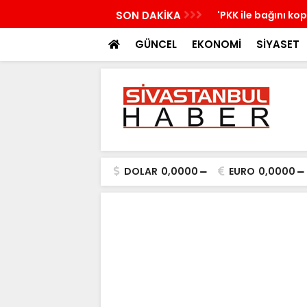
nü yeni bir aydınlığa uyanacak
SON DAKİKA
'PKK ile bağını ko
GÜNCEL
EKONOMİ
SİYASET
DOLAR
0,0000
EURO
0,0000