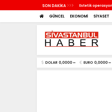
klifi TBMM'den geçti
SON DAKİKA
Estetik operasyon 
ortaya çıktı
GÜNCEL
EKONOMİ
SİYASET
DOLAR
0,0000
EURO
0,0000