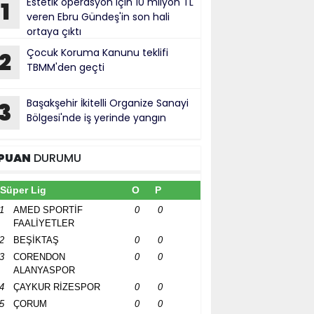
Estetik operasyon için 10 milyon TL
1
veren Ebru Gündeş'in son hali
ortaya çıktı
Çocuk Koruma Kanunu teklifi
2
TBMM'den geçti
Başakşehir İkitelli Organize Sanayi
3
Bölgesi'nde iş yerinde yangın
PUAN
DURUMU
Süper Lig
O
P
1
AMED SPORTİF
0
0
FAALİYETLER
2
BEŞİKTAŞ
0
0
3
CORENDON
0
0
ALANYASPOR
4
ÇAYKUR RİZESPOR
0
0
5
ÇORUM
0
0