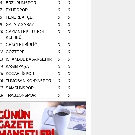
6
ERZURUMSPOR
0
0
7
EYÜPSPOR
0
0
8
FENERBAHÇE
0
0
9
GALATASARAY
0
0
10
GAZİANTEP FUTBOL
0
0
KULÜBÜ
11
GENÇLERBİRLİĞİ
0
0
12
GÖZTEPE
0
0
13
İSTANBUL BAŞAKŞEHİR
0
0
14
KASIMPAŞA
0
0
15
KOCAELİSPOR
0
0
16
TÜMOSAN KONYASPOR
0
0
17
SAMSUNSPOR
0
0
18
TRABZONSPOR
0
0