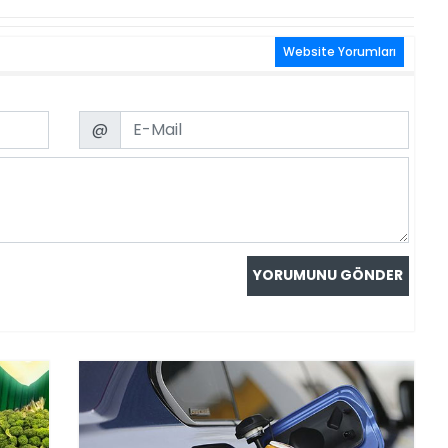
Website Yorumları
Email
@