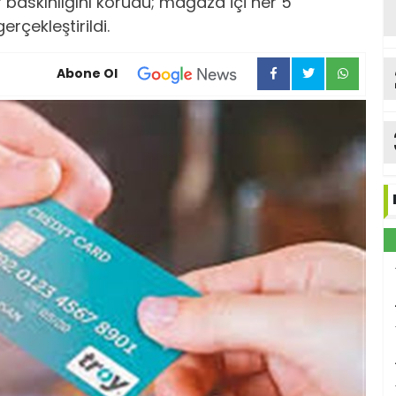
baskınlığını korudu; mağaza içi her 5
rçekleştirildi.
Abone Ol