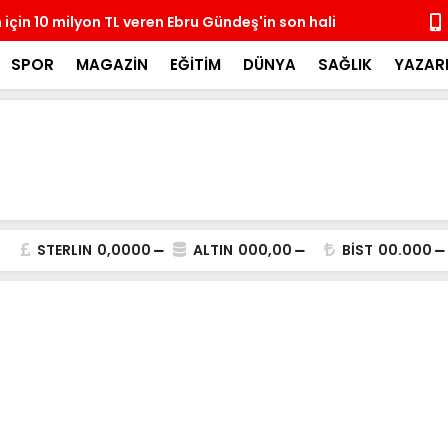
için 10 milyon TL veren Ebru Gündeş'in son hali
Başakşehir 
SPOR
MAGAZİN
EĞİTİM
DÜNYA
SAĞLIK
YAZAR
STERLIN
0,0000
ALTIN
000,00
BİST
00.000