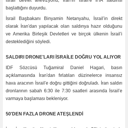
İsrail devlet televizyonu, İran'ın İsrail'e İHA saldırısı
başlattığını duyurdu.
İsrail Başbakanı Binyamin Netanyahu, İsrail'in direkt
olarak İran'dan yapılacak olan saldırıya hazır olduğunu
ve Amerika Birleşik Devletleri ve birçok ülkenin İsrail'i
desteklediğini söyledi.
SALDIRI DRONE’LARI İSRAİLE DOĞRU YOL ALIYOR
IDF Sözcüsü Tuğamiral Daniel Hagari, basın
açıklamasında İran'dan fırlatılan düzinelerce insansız
hava aracının İsrail'e doğru gittiğini doğruladı. İran saldırı
dronlarının sabah 6:30 ile 7:30 saatleri arasında İsrail'e
varmaya başlaması bekleniyor.
50'DEN FAZLA DRONE ATEŞLENDİ