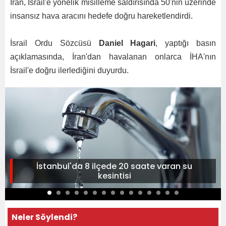
İran, İsrail'e yönelik misilleme saldırısında 50'nin üzerinde
insansız hava aracını hedefe doğru hareketlendirdi.
İsrail Ordu Sözcüsü
Daniel Hagari
, yaptığı basın
açıklamasında, İran'dan havalanan onlarca İHA'nın
İsrail'e doğru ilerlediğini duyurdu.
İstanbul'da 8 ilçede 20 saate varan su
kesintisi
Neler Söylendi?