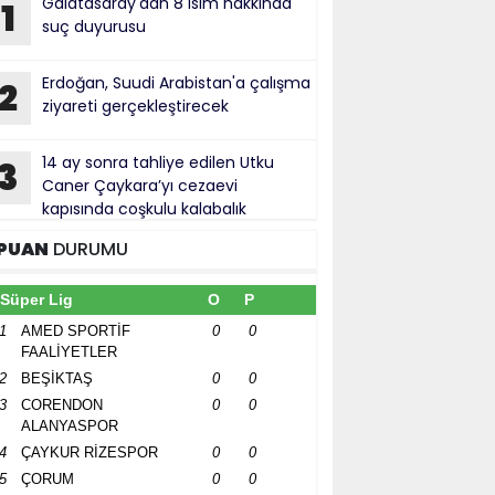
Galatasaray'dan 8 isim hakkında
1
suç duyurusu
Erdoğan, Suudi Arabistan'a çalışma
2
ziyareti gerçekleştirecek
14 ay sonra tahliye edilen Utku
3
Caner Çaykara’yı cezaevi
kapısında coşkulu kalabalık
rşıladı
PUAN
DURUMU
Süper Lig
O
P
1
AMED SPORTİF
0
0
FAALİYETLER
2
BEŞİKTAŞ
0
0
3
CORENDON
0
0
ALANYASPOR
4
ÇAYKUR RİZESPOR
0
0
5
ÇORUM
0
0