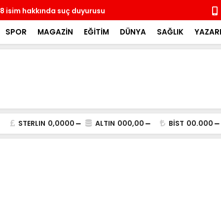
8 isim hakkında suç duyurusu
14 ay sonra
coşkulu kal
SPOR
MAGAZİN
EĞİTİM
DÜNYA
SAĞLIK
YAZAR
STERLIN
0,0000
ALTIN
000,00
BİST
00.000