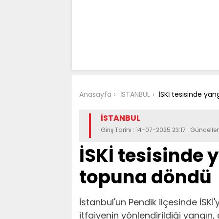
Anasayfa
İSTANBUL
İSKİ tesisinde ya
İSTANBUL
Giriş Tarihi : 14-07-2025 23:17 Güncell
İSKİ tesisinde 
topuna döndü
İstanbul'un Pendik ilçesinde İSKİ
itfaiyenin yönlendirildiği yangın