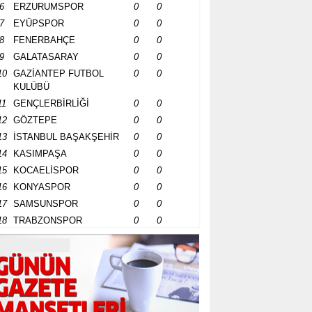
6
ERZURUMSPOR
0
0
7
EYÜPSPOR
0
0
8
FENERBAHÇE
0
0
9
GALATASARAY
0
0
10
GAZİANTEP FUTBOL
0
0
KULÜBÜ
11
GENÇLERBİRLİĞİ
0
0
12
GÖZTEPE
0
0
13
İSTANBUL BAŞAKŞEHİR
0
0
14
KASIMPAŞA
0
0
15
KOCAELİSPOR
0
0
16
KONYASPOR
0
0
17
SAMSUNSPOR
0
0
18
TRABZONSPOR
0
0