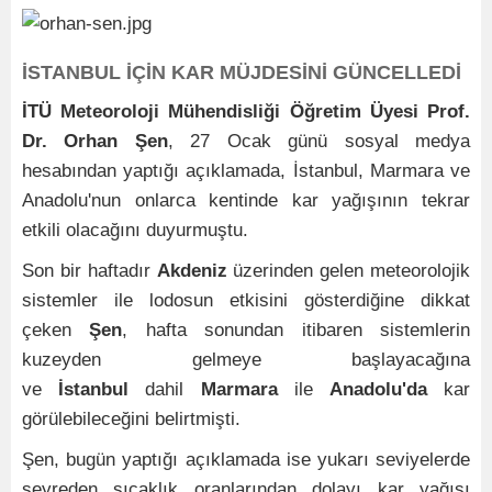
İSTANBUL İÇİN KAR MÜJDESİNİ GÜNCELLEDİ
İTÜ Meteoroloji Mühendisliği Öğretim Üyesi Prof.
Dr. Orhan Şen
, 27 Ocak günü sosyal medya
hesabından yaptığı açıklamada, İstanbul, Marmara ve
Anadolu'nun onlarca kentinde kar yağışının tekrar
etkili olacağını duyurmuştu.
Son bir haftadır
Akdeniz
üzerinden gelen meteorolojik
sistemler ile lodosun etkisini gösterdiğine dikkat
çeken
Şen
, hafta sonundan itibaren sistemlerin
kuzeyden gelmeye başlayacağına
ve
İstanbul
dahil
Marmara
ile
Anadolu'da
kar
görülebileceğini belirtmişti.
Şen, bugün yaptığı açıklamada ise yukarı seviyelerde
seyreden sıcaklık oranlarından dolayı kar yağışı