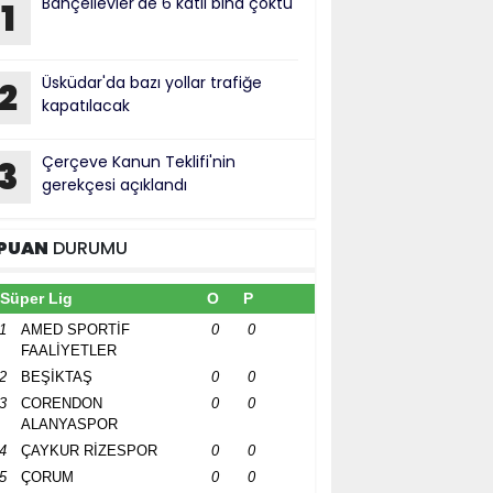
Bahçelievler'de 6 katlı bina çöktü
1
Üsküdar'da bazı yollar trafiğe
2
kapatılacak
Çerçeve Kanun Teklifi'nin
3
gerekçesi açıklandı
PUAN
DURUMU
Süper Lig
O
P
1
AMED SPORTİF
0
0
FAALİYETLER
2
BEŞİKTAŞ
0
0
3
CORENDON
0
0
ALANYASPOR
4
ÇAYKUR RİZESPOR
0
0
5
ÇORUM
0
0