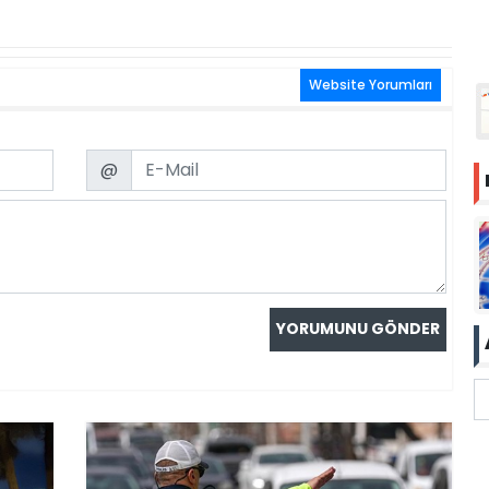
Website Yorumları
Email
@