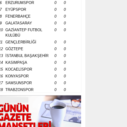
6
ERZURUMSPOR
0
0
7
EYÜPSPOR
0
0
8
FENERBAHÇE
0
0
9
GALATASARAY
0
0
10
GAZİANTEP FUTBOL
0
0
KULÜBÜ
11
GENÇLERBİRLİĞİ
0
0
12
GÖZTEPE
0
0
13
İSTANBUL BAŞAKŞEHİR
0
0
14
KASIMPAŞA
0
0
15
KOCAELİSPOR
0
0
16
KONYASPOR
0
0
17
SAMSUNSPOR
0
0
18
TRABZONSPOR
0
0