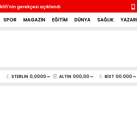
lifi'nin gerekçesi açıklandı
Üsküdar'da 
SPOR
MAGAZİN
EĞİTİM
DÜNYA
SAĞLIK
YAZAR
STERLIN
0,0000
ALTIN
000,00
BİST
00.000