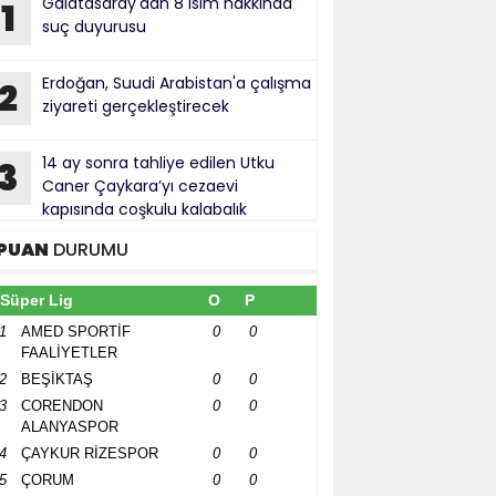
Galatasaray'dan 8 isim hakkında
1
suç duyurusu
Erdoğan, Suudi Arabistan'a çalışma
2
ziyareti gerçekleştirecek
14 ay sonra tahliye edilen Utku
3
Caner Çaykara’yı cezaevi
kapısında coşkulu kalabalık
rşıladı
PUAN
DURUMU
Süper Lig
O
P
1
AMED SPORTİF
0
0
FAALİYETLER
2
BEŞİKTAŞ
0
0
3
CORENDON
0
0
ALANYASPOR
4
ÇAYKUR RİZESPOR
0
0
5
ÇORUM
0
0