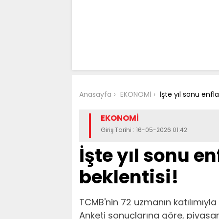
Anasayfa
EKONOMİ
İşte yıl sonu enfl
EKONOMİ
Giriş Tarihi : 16-05-2026 01:42
İşte yıl sonu e
beklentisi!
TCMB'nin 72 uzmanın katılımıyla g
Anketi sonuçlarına göre, piyasan