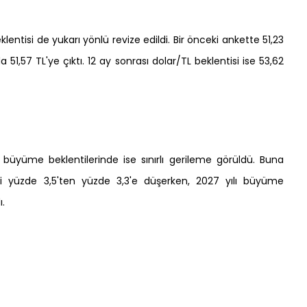
klentisi de yukarı yönlü revize edildi. Bir önceki ankette 51,23
 51,57 TL'ye çıktı. 12 ay sonrası dolar/TL beklentisi ise 53,62
in büyüme beklentilerinde ise sınırlı gerileme görüldü. Buna
i yüzde 3,5'ten yüzde 3,3'e düşerken, 2027 yılı büyüme
ı.