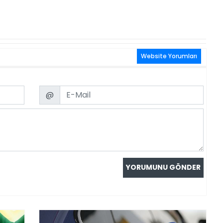
Website Yorumları
Email
@