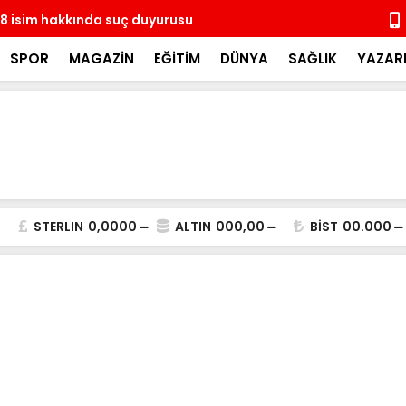
8 isim hakkında suç duyurusu
14 ay sonra
coşkulu kal
SPOR
MAGAZİN
EĞİTİM
DÜNYA
SAĞLIK
YAZAR
STERLIN
0,0000
ALTIN
000,00
BİST
00.000