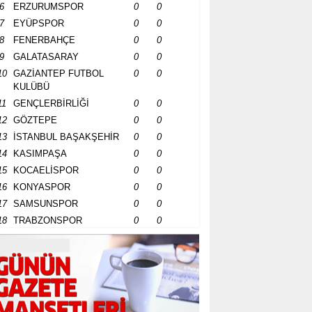
6
ERZURUMSPOR
0
0
7
EYÜPSPOR
0
0
8
FENERBAHÇE
0
0
9
GALATASARAY
0
0
10
GAZİANTEP FUTBOL
0
0
KULÜBÜ
11
GENÇLERBİRLİĞİ
0
0
12
GÖZTEPE
0
0
13
İSTANBUL BAŞAKŞEHİR
0
0
14
KASIMPAŞA
0
0
15
KOCAELİSPOR
0
0
16
KONYASPOR
0
0
17
SAMSUNSPOR
0
0
18
TRABZONSPOR
0
0