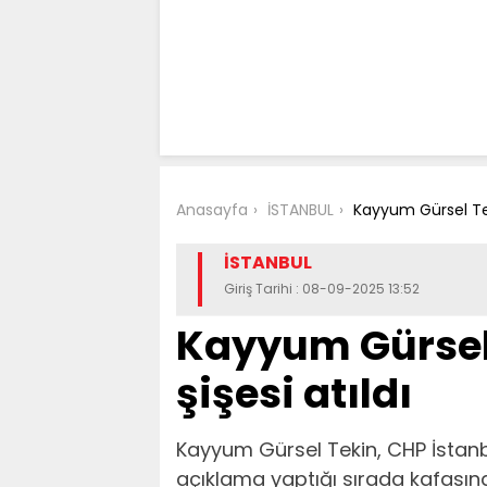
Anasayfa
İSTANBUL
Kayyum Gürsel Teki
İSTANBUL
Giriş Tarihi : 08-09-2025 13:52
Kayyum Gürsel 
şişesi atıldı
Kayyum Gürsel Tekin, CHP İstanbu
açıklama yaptığı sırada kafasına 