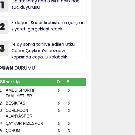
Galatasaray'dan 8 isim hakkında
1
suç duyurusu
Erdoğan, Suudi Arabistan'a çalışma
2
ziyareti gerçekleştirecek
14 ay sonra tahliye edilen Utku
3
Caner Çaykara’yı cezaevi
kapısında coşkulu kalabalık
rşıladı
PUAN
DURUMU
Süper Lig
O
P
1
AMED SPORTİF
0
0
FAALİYETLER
2
BEŞİKTAŞ
0
0
3
CORENDON
0
0
ALANYASPOR
4
ÇAYKUR RİZESPOR
0
0
5
ÇORUM
0
0