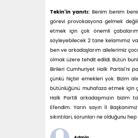
Tekin'in yanıtı:
Benim benim benim
görevi provokasyona gelmek değild
etmek için çok önemli çabalarım
söyleyebilecek 2 tane kelamımız var
ben ve arkadaşlarım ailelerimiz çocu
olmak üzere tehdit edildi. Bütün bunl
Birileri Cumhuriyet Halk Partisi'ni p
çünkü hiçbir emekleri yok. Bizim alın
bütünlüğünü muhafaza etmek için ço
Halk Partili arkadaşımızın bizim ta
Efendim. Yarın sayın İl Başkanımı
sıkıntıları, sorunları ne olduğunu he
Admin