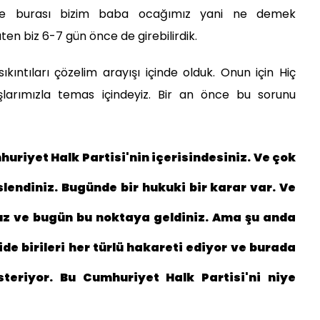
e burası bizim baba ocağımız yani ne demek
aten biz 6-7 gün önce de girebilirdik.
ıkıntıları çözelim arayışı içinde olduk. Onun için Hiç
larımızla temas içindeyiz. Bir an önce bu sorunu
riyet Halk Partisi'nin içerisindesiniz. Ve çok
slendiniz. Bugünde bir hukuki bir karar var. Ve
uz ve bugün bu noktaya geldiniz. Ama şu anda
de birileri her türlü hakareti ediyor ve burada
steriyor. Bu Cumhuriyet Halk Partisi'ni niye