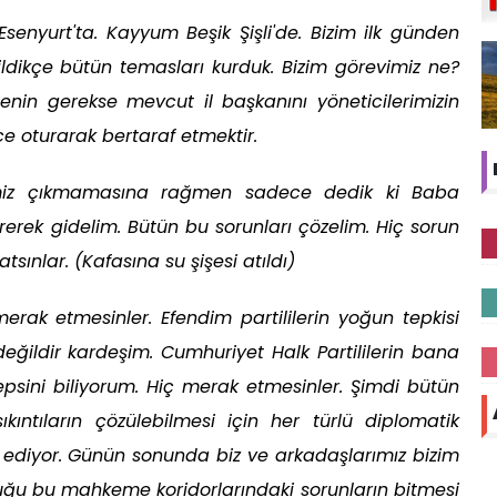
senyurt'ta. Kayyum Beşik Şişli'de. Bizim ilk günden
ldikçe bütün temasları kurduk. Bizim görevimiz ne?
enin gerekse mevcut il başkanını yöneticilerimizin
ce oturarak bertaraf etmektir.
miz çıkmamasına rağmen sadece dedik ki Baba
rerek gidelim. Bütün bu sorunları çözelim. Hiç sorun
atsınlar. (Kafasına su şişesi atıldı)
erak etmesinler. Efendim partililerin yoğun tepkisi
 değildir kardeşim. Cumhuriyet Halk Partililerin bana
epsini biliyorum. Hiç merak etmesinler. Şimdi bütün
ıkıntıların çözülebilmesi için her türlü diplomatik
ediyor. Günün sonunda biz ve arkadaşlarımız bizim
uğu bu mahkeme koridorlarındaki sorunların bitmesi