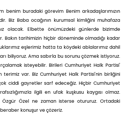
 benim buradaki görevim Benim arkadaşlarımızın
ir. Biz Baba ocağının kurumsal kimliğini muhafaza
ız olacak. Elbette önümüzdeki günlerde bizimde
. Bakın tarihimizin hiçbir döneminde olmadığı kadar
klarımız eşlerimiz hatta ta köydeki ablalarımız dahil
arı biliyoruz. Ama sabırla bu sorunu çözmek istiyoruz.
arçalamak isteyebilir. Birileri Cumhuriyet Halk Partisi'
 terimiz var. Biz Cumhuriyet Halk Partisi'nin birliğini
k ciddi gayretler sarf edeceğiz. Hiçbir Cumhuriyet
rafsızlığımızla ilgili en ufak kuşkusu kaygısı olmaz.
z Özgür Özel ne zaman isterse otururuz. Ortadaki
p beraber konuşur ve çözeriz.