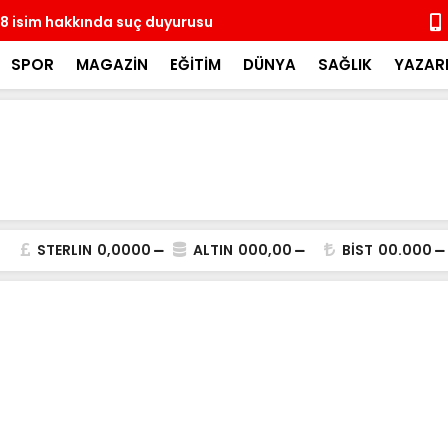
8 isim hakkında suç duyurusu
14 ay sonra
coşkulu kal
SPOR
MAGAZİN
EĞİTİM
DÜNYA
SAĞLIK
YAZAR
STERLIN
0,0000
ALTIN
000,00
BİST
00.000