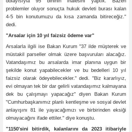
dolayısıyla 95 bininin ihalesini yaptık. Bazen
problemler oluyor sonuçta hukuk devleti burası kalan
4-5 bin konutumuzu da kısa zamanda bitireceğiz."
dedi.
"Arsalar için 10 yıl faizsiz ödeme var"
Arsalarla ilgili ise Bakan Kurum "37 ilde müşterek ve
müstakil parseller olmak üzere başvuruları alacağız.
Vatandaşımız bu arsalarda imar planına uygun bir
şekilde konut yapabilecekler ve bu bedelleri 10 yıl
faizsiz olarak ödeyebilecekler." dedi. "Biz kararlıyız,
evi olmayan tek bir dar gelirli vatandaşımız kalmayana
dek bu çalışmayı yapacağız" diyen Bakan Kurum
"Cumhurbaşkanımız planlı kentleşme ve sosyal devlet
anlayışını 81 ile yayacağımızı ve birbirinden eksiği
olmayacağını ifade ettiler." diye konuştu.
"1150'sini bitirdik, kalanlarını da 2023 itibariyle