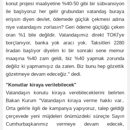
konut projesi maaliyetine %40-50 gibi bir sübvansiyon
ile başlıyoruz her gelir grubundan vatandaş buraya
erişsin diyen devlet, ödemede güçlük çekmesi adına
niye vatandaşını zorlasın? Geri ödeme güçlüğü çeken
oran %1 bile değildir. Vatandaşımız direkt TOKİ'ye
borçlanıyor, banka yok aracı yok. Taksitleri 2280
liradan başlıyor diyelim ki bir sonraki sene memur
maaşına %40 zam geldi, biz %40 yapmak zorunda
değiliz ki yapmamışız da zaten. Biz bunu hep gözettik
gözetmeye devam edeceğiz." dedi.
"Konutlar kiraya verilebilecek"
Vatandaşın konutu kiraya verebileceklerini belirten
Bakan Kurum "Vatandaşın kiraya verme hakkı var..
Orta gelirle ilgili de kampanya yapıyoruz, talep geldiği
çerçevede yeni müjdeleri önümüzdeki süreçte Sayın
Cumhurbaşkanımız vermeye devam edecek,