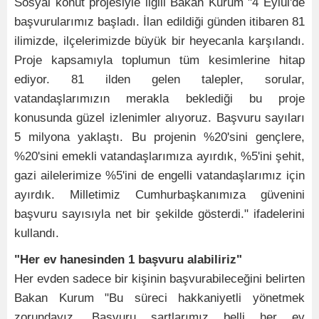
Sosyal konut projesiyle ilgili Bakan Kurum "4 Eylül'de
başvurularımız başladı. İlan edildiği günden itibaren 81
ilimizde, ilçelerimizde büyük bir heyecanla karşılandı.
Proje kapsamıyla toplumun tüm kesimlerine hitap
ediyor. 81 ilden gelen talepler, sorular,
vatandaşlarımızın merakla beklediği bu proje
konusunda güzel izlenimler alıyoruz. Başvuru sayıları
5 milyona yaklaştı. Bu projenin %20'sini gençlere,
%20'sini emekli vatandaşlarımıza ayırdık, %5'ini şehit,
gazi ailelerimize %5'ini de engelli vatandaşlarımız için
ayırdık. Milletimiz Cumhurbaşkanımıza güvenini
başvuru sayısıyla net bir şekilde gösterdi." ifadelerini
kullandı.
"Her ev hanesinden 1 başvuru alabiliriz"
Her evden sadece bir kişinin başvurabileceğini belirten
Bakan Kurum "Bu süreci hakkaniyetli yönetmek
zorundayız. Başvuru şartlarımız belli her ev