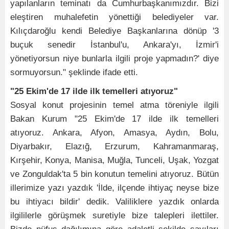
yapılanların teminatı da Cumhurbaşkanımızdır. Bizi
eleştiren muhalefetin yönettiği belediyeler var.
Kılıçdaroğlu kendi Belediye Başkanlarına dönüp '3
buçuk senedir İstanbul'u, Ankara'yı, İzmir'i
yönetiyorsun niye bunlarla ilgili proje yapmadın?' diye
sormuyorsun." şeklinde ifade etti.
"25 Ekim'de 17 ilde ilk temelleri atıyoruz"
Sosyal konut projesinin temel atma töreniyle ilgili
Bakan Kurum "25 Ekim'de 17 ilde ilk temelleri
atıyoruz. Ankara, Afyon, Amasya, Aydın, Bolu,
Diyarbakır, Elazığ, Erzurum, Kahramanmaraş,
Kırşehir, Konya, Manisa, Muğla, Tunceli, Uşak, Yozgat
ve Zonguldak'ta 5 bin konutun temelini atıyoruz. Bütün
illerimize yazı yazdık 'İlde, ilçende ihtiyaç neyse bize
bu ihtiyacı bildir' dedik. Valiliklere yazdık onlarda
ilgililerle görüşmek suretiyle bize talepleri ilettiler.