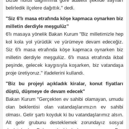
Bizde nüfus dağılımına göre adaletli şekilde sayıları
belirledik ilçelere dağıttık." dedi.
"Siz 6'lı masa etrafında köşe kapmaca oynarken biz
milletin derdiyle meşgulüz"
6'lı masaya yönelik Bakan Kurum "Biz milletimizle hep
kol kola yol yürüdük ve yürümeye devam edeceğiz.
Siz 6'lı masa etrafında köşe kapmaca oynarken biz
milletin derdiyle meşgulüz. 6'lı masa etrafında ikbal
peşinde, gelecek kaygısıyla koşarken, biz vatandaşa
proje üretiyoruz." ifadelerini kullandı.
"Biz bu projeyi açıkladık kiralar, konut fiyatları
düştü, düşmeye de devam edecek"
Bakan Kurum "Gerçekten ev sahibi olamayan, umudu
olan beklentisi olan vatandaşlarımızın ev sahibi
olması. Gelir şartı koyduk ki bu vatandaşlarımız alsın.
Alt gelir grubunu desteklemek zorundayız sosyal