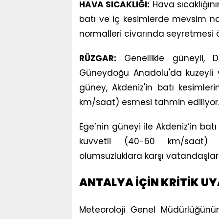
HAVA SICAKLIĞI:
Hava sıcaklığın
batı ve iç kesimlerde mevsim no
normalleri civarında seyretmesi 
RÜZGAR:
Genellikle güneyli, 
Güneydoğu Anadolu'da kuzeyli yö
güney, Akdeniz'in batı kesimler
km/saat) esmesi tahmin ediliyor
Ege’nin güneyi ile Akdeniz’in bat
kuvvetli (40-60 km/saat) e
olumsuzluklara karşı vatandaşların 
ANTALYA İÇİN KRİTİK UY
Meteoroloji Genel Müdürlüğünü