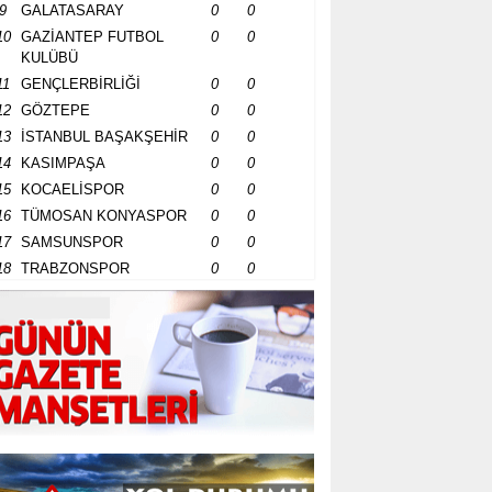
9
GALATASARAY
0
0
10
GAZİANTEP FUTBOL
0
0
KULÜBÜ
11
GENÇLERBİRLİĞİ
0
0
12
GÖZTEPE
0
0
13
İSTANBUL BAŞAKŞEHİR
0
0
14
KASIMPAŞA
0
0
15
KOCAELİSPOR
0
0
16
TÜMOSAN KONYASPOR
0
0
17
SAMSUNSPOR
0
0
18
TRABZONSPOR
0
0