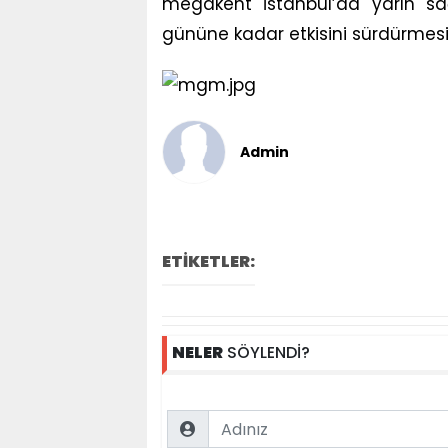
megakent İstanbul’da yarın sa
gününe kadar etkisini sürdürmesi
Admin
ETİKETLER:
NELER
SÖYLENDİ?
Name