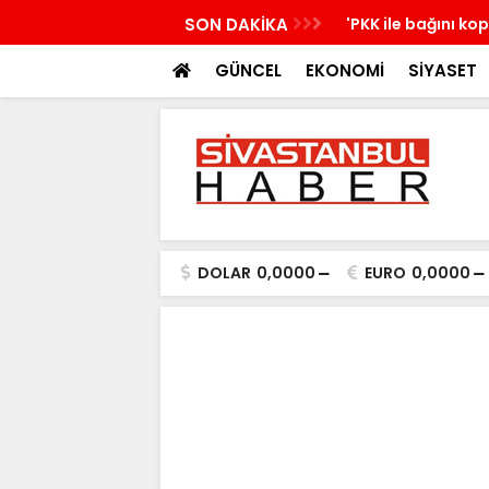
nü yeni bir aydınlığa uyanacak
SON DAKİKA
'PKK ile bağını ko
GÜNCEL
EKONOMİ
SİYASET
DOLAR
0,0000
EURO
0,0000