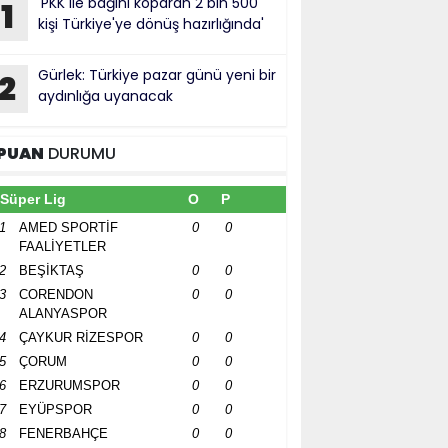
'PKK ile bağını koparan 2 bin 500
1
kişi Türkiye'ye dönüş hazırlığında'
Gürlek: Türkiye pazar günü yeni bir
2
aydınlığa uyanacak
PUAN
DURUMU
Süper Lig
O
P
1
AMED SPORTİF
0
0
FAALİYETLER
2
BEŞİKTAŞ
0
0
3
CORENDON
0
0
ALANYASPOR
4
ÇAYKUR RİZESPOR
0
0
5
ÇORUM
0
0
6
ERZURUMSPOR
0
0
7
EYÜPSPOR
0
0
8
FENERBAHÇE
0
0