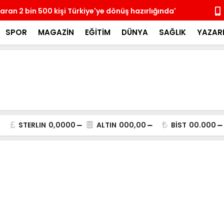
paran 2 bin 500 kişi Türkiye'ye dönüş hazırlığında'
Erdoğan, Su
SPOR
MAGAZİN
EĞİTİM
DÜNYA
SAĞLIK
YAZAR
STERLIN
0,0000
ALTIN
000,00
BİST
00.000