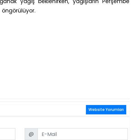
ğanak yağış beklenirken, yağışların Perşembe
 öngörülüyor.
Website Yorumları
Email
@