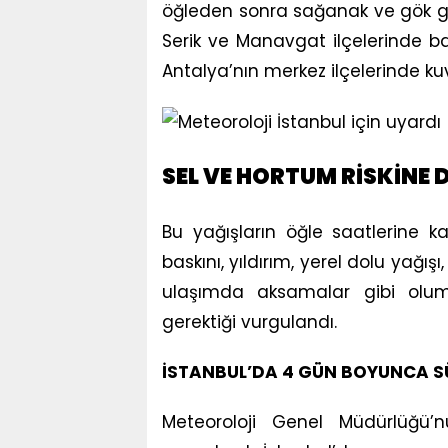
öğleden sonra sağanak ve gök gürü
Serik ve Manavgat ilçelerinde b
Antalya’nın merkez ilçelerinde kuv
SEL VE HORTUM RİSKİNE 
Bu yağışların öğle saatlerine k
baskını, yıldırım, yerel dolu yağışı
ulaşımda aksamalar gibi olumsu
gerektiği vurgulandı.
İSTANBUL’DA 4 GÜN BOYUNCA S
Meteoroloji Genel Müdürlüğü