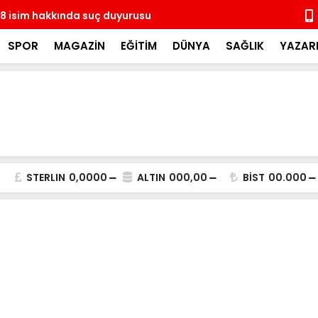
8 isim hakkında suç duyurusu
14 ay sonra
coşkulu kal
SPOR
MAGAZİN
EĞİTİM
DÜNYA
SAĞLIK
YAZAR
STERLIN
0,0000
ALTIN
000,00
BİST
00.000