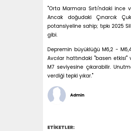
"Orta Marmara Sırtı'ndaki ince ve 
Ancak doğudaki Çınarcık Çuku
potansiyeline sahip; tıpkı 2025
gibi.
Depremin büyüklüğü M6,2 - M6,4 
Avcılar hattındaki "basen etkisi"
M7 seviyesine çıkarabilir. Unut
verdiği tepki yıkar."
Admin
ETİKETLER: