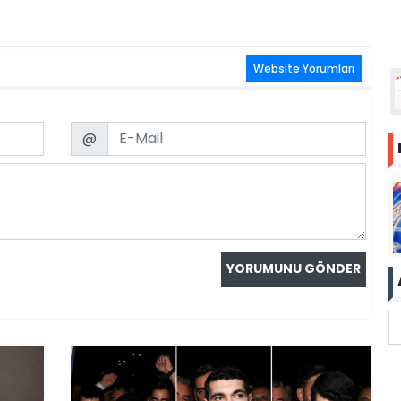
Website Yorumları
Email
@