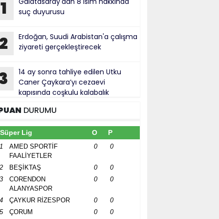
Galatasaray'dan 8 isim hakkında
1
suç duyurusu
Erdoğan, Suudi Arabistan'a çalışma
2
ziyareti gerçekleştirecek
14 ay sonra tahliye edilen Utku
3
Caner Çaykara’yı cezaevi
kapısında coşkulu kalabalık
rşıladı
PUAN
DURUMU
Süper Lig
O
P
1
AMED SPORTİF
0
0
FAALİYETLER
2
BEŞİKTAŞ
0
0
3
CORENDON
0
0
ALANYASPOR
4
ÇAYKUR RİZESPOR
0
0
5
ÇORUM
0
0