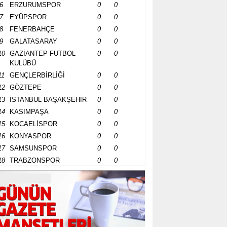
6
ERZURUMSPOR
0
0
7
EYÜPSPOR
0
0
8
FENERBAHÇE
0
0
9
GALATASARAY
0
0
10
GAZİANTEP FUTBOL
0
0
KULÜBÜ
11
GENÇLERBİRLİĞİ
0
0
12
GÖZTEPE
0
0
13
İSTANBUL BAŞAKŞEHİR
0
0
14
KASIMPAŞA
0
0
15
KOCAELİSPOR
0
0
16
KONYASPOR
0
0
17
SAMSUNSPOR
0
0
18
TRABZONSPOR
0
0