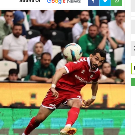
Abone Ol
ka