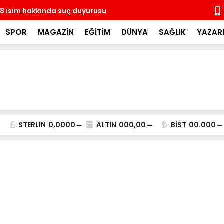
8 isim hakkında suç duyurusu
14 ay sonra
coşkulu kal
SPOR
MAGAZİN
EĞİTİM
DÜNYA
SAĞLIK
YAZAR
STERLIN
0,0000
ALTIN
000,00
BİST
00.000