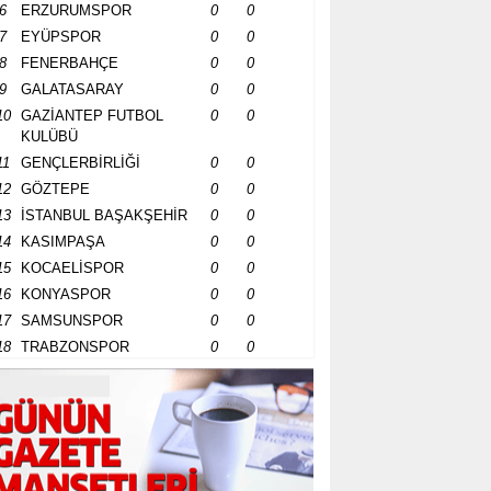
6
ERZURUMSPOR
0
0
7
EYÜPSPOR
0
0
8
FENERBAHÇE
0
0
9
GALATASARAY
0
0
10
GAZİANTEP FUTBOL
0
0
KULÜBÜ
11
GENÇLERBİRLİĞİ
0
0
12
GÖZTEPE
0
0
13
İSTANBUL BAŞAKŞEHİR
0
0
14
KASIMPAŞA
0
0
15
KOCAELİSPOR
0
0
16
KONYASPOR
0
0
17
SAMSUNSPOR
0
0
18
TRABZONSPOR
0
0