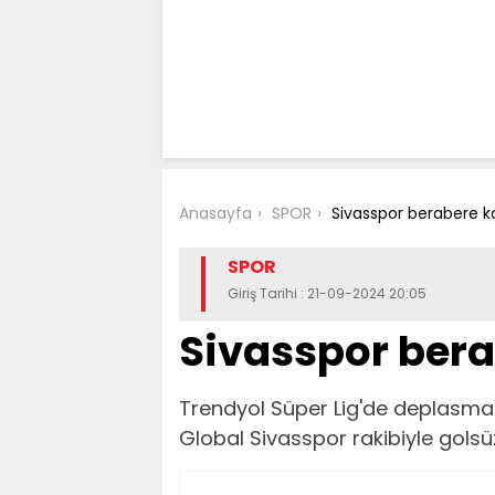
Anasayfa
SPOR
Sivasspor berabere kal
SPOR
Giriş Tarihi : 21-09-2024 20:05
Sivasspor berab
Trendyol Süper Lig'de deplasma
Global Sivasspor rakibiyle golsü