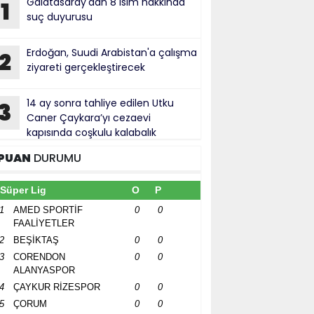
Galatasaray'dan 8 isim hakkında
1
suç duyurusu
Erdoğan, Suudi Arabistan'a çalışma
2
ziyareti gerçekleştirecek
14 ay sonra tahliye edilen Utku
3
Caner Çaykara’yı cezaevi
kapısında coşkulu kalabalık
rşıladı
PUAN
DURUMU
Süper Lig
O
P
1
AMED SPORTİF
0
0
FAALİYETLER
2
BEŞİKTAŞ
0
0
3
CORENDON
0
0
ALANYASPOR
4
ÇAYKUR RİZESPOR
0
0
5
ÇORUM
0
0