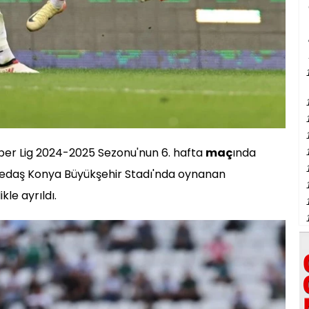
per Lig 2024-2025 Sezonu'nun 6. hafta
maç
ında
edaş Konya Büyükşehir Stadı'nda oynanan
le ayrıldı.