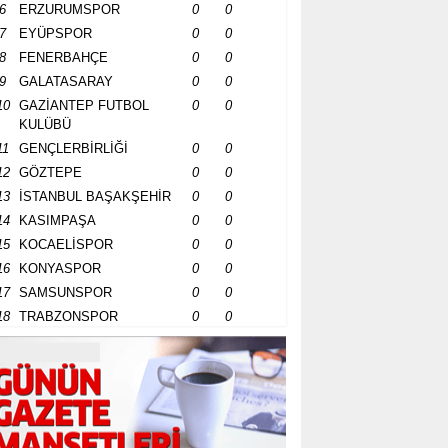
6
ERZURUMSPOR
0
0
7
EYÜPSPOR
0
0
8
FENERBAHÇE
0
0
9
GALATASARAY
0
0
10
GAZİANTEP FUTBOL
0
0
KULÜBÜ
11
GENÇLERBİRLİĞİ
0
0
12
GÖZTEPE
0
0
13
İSTANBUL BAŞAKŞEHİR
0
0
14
KASIMPAŞA
0
0
15
KOCAELİSPOR
0
0
16
KONYASPOR
0
0
17
SAMSUNSPOR
0
0
18
TRABZONSPOR
0
0