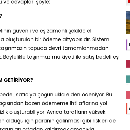
u ve cevapları şöyle:
?
linin güvenli ve eş zamanlı şekilde el
 oluşturulan bir ödeme altyapısıdır. Sistem
ra, taşınmazın tapuda devri tamamlanmadan
öylelikle taşınmaz mülkiyeti ile satış bedeli eş
M GETİRİYOR?
bedel, satıcıya çoğunlukla elden ödeniyor. Bu
r açısından bazen ödememe ihtilaflarına yol
lik oluşturabiliyor. Ayrıca tarafların yüksek
olduğu için paranın çalınması gibi riskleri de
u sorunları ortadan kaldırmak amacıyla