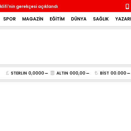
lifi'nin gerekçesi açıklandı
Üsküdar'da 
SPOR
MAGAZİN
EĞİTİM
DÜNYA
SAĞLIK
YAZAR
STERLIN
0,0000
ALTIN
000,00
BİST
00.000