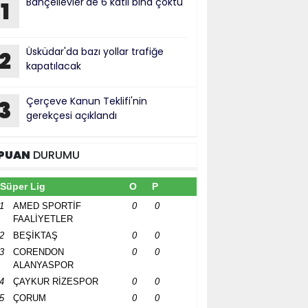
Bahçelievler'de 6 katlı bina çöktü
1
Üsküdar'da bazı yollar trafiğe
2
kapatılacak
Çerçeve Kanun Teklifi'nin
3
gerekçesi açıklandı
PUAN
DURUMU
Süper Lig
O
P
1
AMED SPORTİF
0
0
FAALİYETLER
2
BEŞİKTAŞ
0
0
3
CORENDON
0
0
ALANYASPOR
4
ÇAYKUR RİZESPOR
0
0
5
ÇORUM
0
0