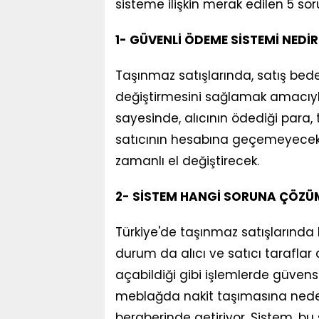
sisteme ilişkin merak edilen 5 sor
1- GÜVENLİ ÖDEME SİSTEMİ NEDİR
Taşınmaz satışlarında, satış bede
değiştirmesini sağlamak amacıyla
sayesinde, alıcının ödediği pa
satıcının hesabına geçemeyecek. B
zamanlı el değiştirecek.
2- SİSTEM HANGİ SORUNA ÇÖZÜ
Türkiye'de taşınmaz satışlarında 
durum da alıcı ve satıcı tarafla
açabildiği gibi işlemlerde güvensiz
meblağda nakit taşımasına neden 
beraberinde getiriyor. Sistem, b