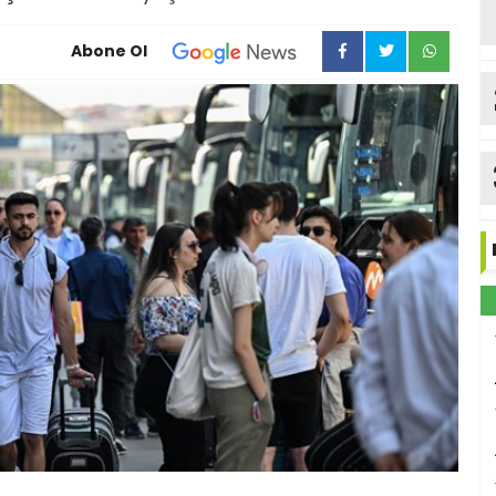
Abone Ol
ka