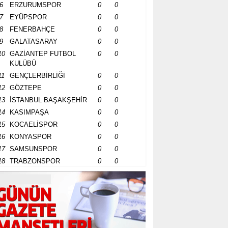
6
ERZURUMSPOR
0
0
7
EYÜPSPOR
0
0
8
FENERBAHÇE
0
0
9
GALATASARAY
0
0
10
GAZİANTEP FUTBOL
0
0
KULÜBÜ
11
GENÇLERBİRLİĞİ
0
0
12
GÖZTEPE
0
0
13
İSTANBUL BAŞAKŞEHİR
0
0
14
KASIMPAŞA
0
0
15
KOCAELİSPOR
0
0
16
KONYASPOR
0
0
17
SAMSUNSPOR
0
0
18
TRABZONSPOR
0
0