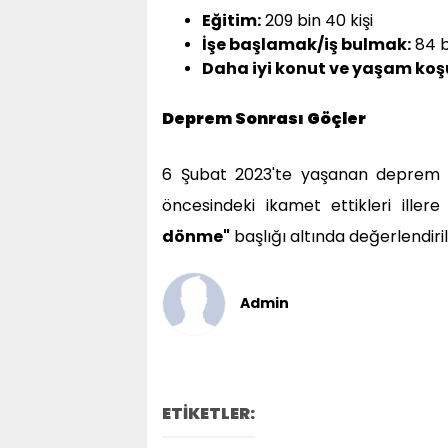
Eğitim:
209 bin 40 kişi
İşe başlamak/iş bulmak:
84 b
Daha iyi konut ve yaşam koşu
Deprem Sonrası Göçler
6 Şubat 2023'te yaşanan deprem s
öncesindeki ikamet ettikleri iller
dönme"
başlığı altında değerlendiril
Admin
ETİKETLER: