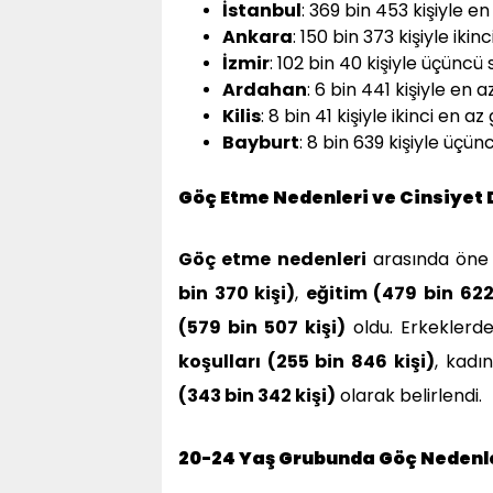
İstanbul
: 369 bin 453 kişiyle en
Ankara
: 150 bin 373 kişiyle ikin
İzmir
: 102 bin 40 kişiyle üçüncü
Ardahan
: 6 bin 441 kişiyle en a
Kilis
: 8 bin 41 kişiyle ikinci en az
Bayburt
: 8 bin 639 kişiyle üçün
Göç Etme Nedenleri ve Cinsiyet 
Göç etme nedenleri
arasında öne 
bin 370 kişi)
,
eğitim (479 bin 622
(579 bin 507 kişi)
oldu. Erkeklerd
koşulları (255 bin 846 kişi)
, kadı
(343 bin 342 kişi)
olarak belirlendi.
20-24 Yaş Grubunda Göç Nedenl