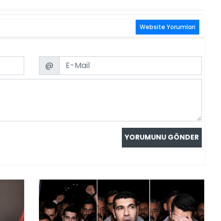
Website Yorumları
Email
@