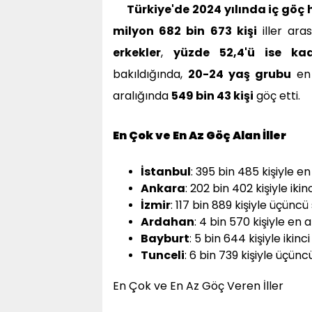
Türkiye'de 2024 yılında iç göç h
milyon 682 bin 673 kişi
iller ara
erkekler
,
yüzde 52,4'ü ise kad
bakıldığında,
20-24 yaş grubu
en 
aralığında
549 bin 43 kişi
göç etti.
En Çok ve En Az Göç Alan İller
İstanbul
: 395 bin 485 kişiyle en
Ankara
: 202 bin 402 kişiyle ikin
İzmir
: 117 bin 889 kişiyle üçüncü
Ardahan
: 4 bin 570 kişiyle en a
Bayburt
: 5 bin 644 kişiyle ikinc
Tunceli
: 6 bin 739 kişiyle üçünc
En Çok ve En Az Göç Veren İller