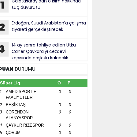
Galatasaray'dan 8 isim hakkında
1
suç duyurusu
Erdoğan, Suudi Arabistan'a çalışma
2
ziyareti gerçekleştirecek
14 ay sonra tahliye edilen Utku
3
Caner Çaykara’yı cezaevi
kapısında coşkulu kalabalık
rşıladı
PUAN
DURUMU
Süper Lig
O
P
1
AMED SPORTİF
0
0
FAALİYETLER
2
BEŞİKTAŞ
0
0
3
CORENDON
0
0
ALANYASPOR
4
ÇAYKUR RİZESPOR
0
0
5
ÇORUM
0
0