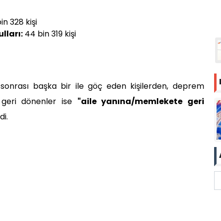
in 328 kişi
lları:
44 bin 319 kişi
onrası başka bir ile göç eden kişilerden, deprem
e geri dönenler ise
"aile yanına/memlekete geri
di.