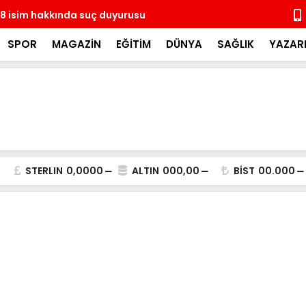
8 isim hakkında suç duyurusu
14 ay sonra
coşkulu kal
SPOR
MAGAZİN
EĞİTİM
DÜNYA
SAĞLIK
YAZAR
STERLIN
0,0000
ALTIN
000,00
BİST
00.000