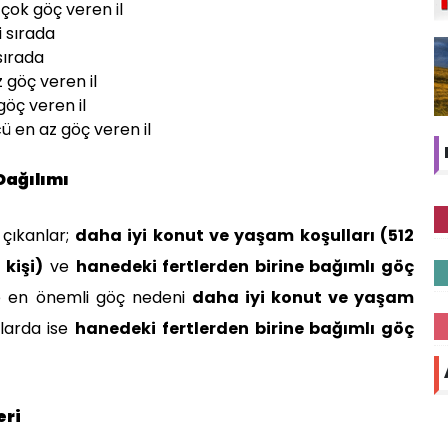
 çok göç veren il
ci sırada
 sırada
z göç veren il
 göç veren il
cü en az göç veren il
Dağılımı
çıkanlar;
daha iyi konut ve yaşam koşulları (512
 kişi)
ve
hanedeki fertlerden birine bağımlı göç
e en önemli göç nedeni
daha iyi konut ve yaşam
nlarda ise
hanedeki fertlerden birine bağımlı göç
eri