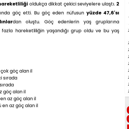
areketliliği
oldukça dikkat çekici seviyelere ulaştı.
2
sında göç etti. Bu göç eden nüfusun
yüzde 47,6'sı
ınlar
dan oluştu. Göç edenlerin yaş gruplarına
fazla hareketliliğin yaşandığı grup oldu ve bu yaş
 çok göç alan il
ci sırada
 sırada
z göç alan il
i en az göç alan il
ü en az göç alan il