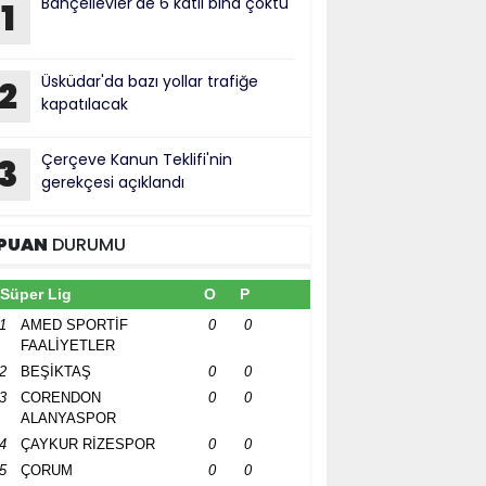
Bahçelievler'de 6 katlı bina çöktü
1
Üsküdar'da bazı yollar trafiğe
2
kapatılacak
Çerçeve Kanun Teklifi'nin
3
gerekçesi açıklandı
PUAN
DURUMU
Süper Lig
O
P
1
AMED SPORTİF
0
0
FAALİYETLER
2
BEŞİKTAŞ
0
0
3
CORENDON
0
0
ALANYASPOR
4
ÇAYKUR RİZESPOR
0
0
5
ÇORUM
0
0