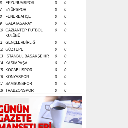
6
ERZURUMSPOR
0
0
7
EYÜPSPOR
0
0
8
FENERBAHÇE
0
0
9
GALATASARAY
0
0
10
GAZİANTEP FUTBOL
0
0
KULÜBÜ
11
GENÇLERBİRLİĞİ
0
0
12
GÖZTEPE
0
0
13
İSTANBUL BAŞAKŞEHİR
0
0
14
KASIMPAŞA
0
0
15
KOCAELİSPOR
0
0
16
KONYASPOR
0
0
17
SAMSUNSPOR
0
0
18
TRABZONSPOR
0
0