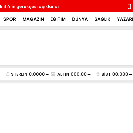
lifi'nin gerekçesi açıklandı
Üsküdar'da 
SPOR
MAGAZİN
EĞİTİM
DÜNYA
SAĞLIK
YAZAR
STERLIN
0,0000
ALTIN
000,00
BİST
00.000