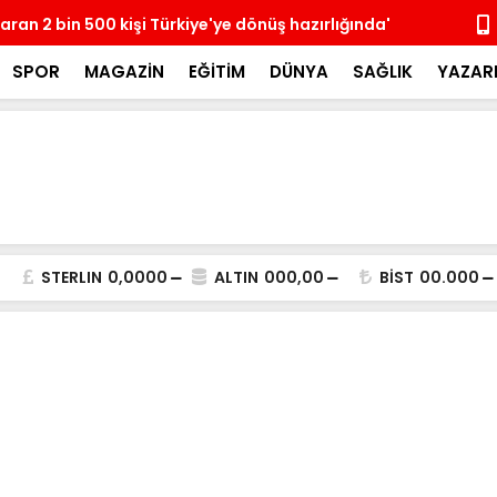
paran 2 bin 500 kişi Türkiye'ye dönüş hazırlığında'
Erdoğan, Su
SPOR
MAGAZİN
EĞİTİM
DÜNYA
SAĞLIK
YAZAR
STERLIN
0,0000
ALTIN
000,00
BİST
00.000