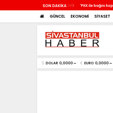
nü yeni bir aydınlığa uyanacak
SON DAKİKA
'PKK ile bağını ko
GÜNCEL
EKONOMİ
SİYASET
DOLAR
0,0000
EURO
0,0000