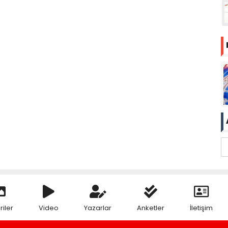
riler
Video
Yazarlar
Anketler
İletişim