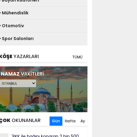
Bayan Kuaförleri
Mühendislik
Otomotiv
Spor Salonları
KÖŞE
YAZARLARI
TÜMÜ
NAMAZ
VAKİTLERİ
ÇOK
OKUNANLAR
Gün
Hafta
Ay
'PKK ile bağını koparan 2 bin 500