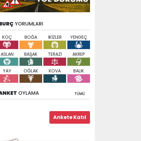
BURÇ
YORUMLARI
KOÇ
BOĞA
İKİZLER
YENGEÇ
ASLAN
BAŞAK
TERAZİ
AKREP
YAY
OĞLAK
KOVA
BALIK
ANKET
OYLAMA
TÜMÜ