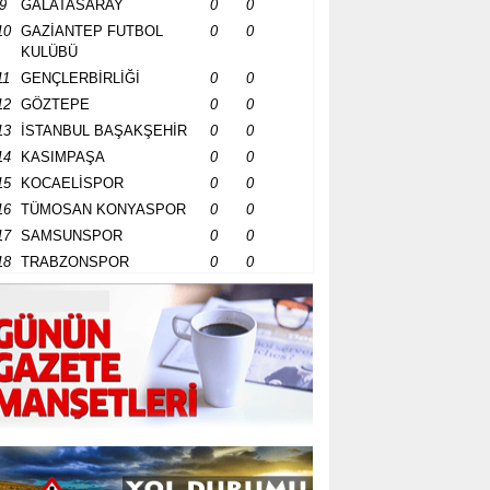
9
GALATASARAY
0
0
10
GAZİANTEP FUTBOL
0
0
KULÜBÜ
11
GENÇLERBİRLİĞİ
0
0
12
GÖZTEPE
0
0
13
İSTANBUL BAŞAKŞEHİR
0
0
14
KASIMPAŞA
0
0
15
KOCAELİSPOR
0
0
16
TÜMOSAN KONYASPOR
0
0
17
SAMSUNSPOR
0
0
18
TRABZONSPOR
0
0