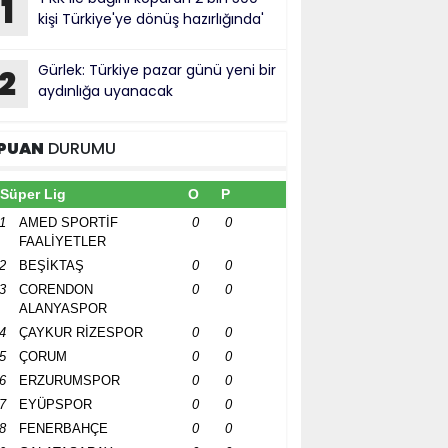
1
kişi Türkiye'ye dönüş hazırlığında'
Gürlek: Türkiye pazar günü yeni bir
2
aydınlığa uyanacak
PUAN
DURUMU
Süper Lig
O
P
1
AMED SPORTİF
0
0
FAALİYETLER
2
BEŞİKTAŞ
0
0
3
CORENDON
0
0
ALANYASPOR
4
ÇAYKUR RİZESPOR
0
0
5
ÇORUM
0
0
6
ERZURUMSPOR
0
0
7
EYÜPSPOR
0
0
8
FENERBAHÇE
0
0