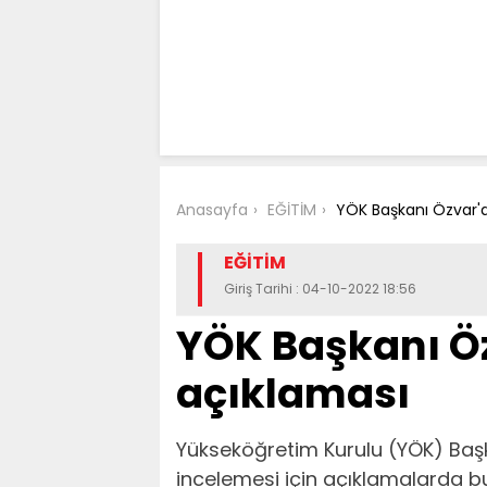
Anasayfa
EĞİTİM
YÖK Başkanı Özvar'
EĞİTİM
Giriş Tarihi : 04-10-2022 18:56
YÖK Başkanı Ö
açıklaması
Yükseköğretim Kurulu (YÖK) Başka
incelemesi için açıklamalarda b