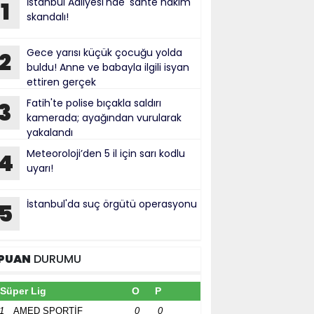
İstanbul Adliyesi'nde 'sahte hakim'
1
skandalı!
Gece yarısı küçük çocuğu yolda
2
buldu! Anne ve babayla ilgili isyan
ettiren gerçek
Fatih'te polise bıçakla saldırı
3
kamerada; ayağından vurularak
yakalandı
Meteoroloji’den 5 il için sarı kodlu
4
uyarı!
İstanbul'da suç örgütü operasyonu
5
PUAN
DURUMU
Süper Lig
O
P
1
AMED SPORTİF
0
0