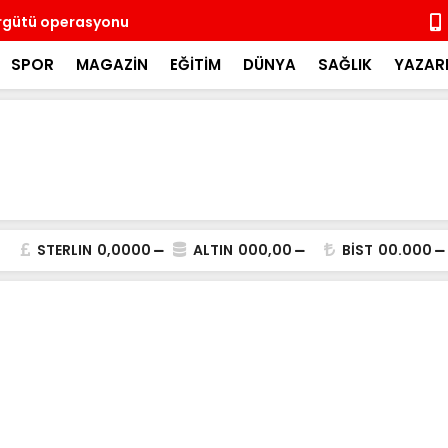
örgütü operasyonu
Meteoroloji’
SPOR
MAGAZİN
EĞİTİM
DÜNYA
SAĞLIK
YAZAR
STERLIN
0,0000
ALTIN
000,00
BİST
00.000