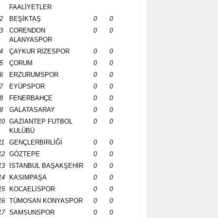
FAALİYETLER
2
BEŞİKTAŞ
0
0
3
CORENDON
0
0
ALANYASPOR
4
ÇAYKUR RİZESPOR
0
0
5
ÇORUM
0
0
6
ERZURUMSPOR
0
0
7
EYÜPSPOR
0
0
8
FENERBAHÇE
0
0
9
GALATASARAY
0
0
10
GAZİANTEP FUTBOL
0
0
KULÜBÜ
11
GENÇLERBİRLİĞİ
0
0
12
GÖZTEPE
0
0
13
İSTANBUL BAŞAKŞEHİR
0
0
14
KASIMPAŞA
0
0
15
KOCAELİSPOR
0
0
16
TÜMOSAN KONYASPOR
0
0
17
SAMSUNSPOR
0
0