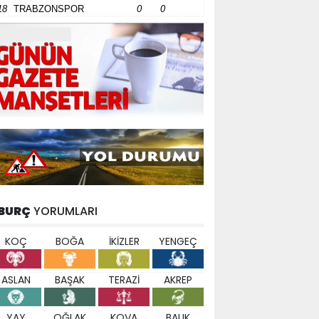
18
TRABZONSPOR
0
0
BURÇ
YORUMLARI
KOÇ
BOĞA
İKİZLER
YENGEÇ
ASLAN
BAŞAK
TERAZİ
AKREP
YAY
OĞLAK
KOVA
BALIK