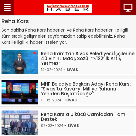
Reha Kars
Son dakika Reha Kars haberleri ve Reha Kars haberleri ile ilgili
tüm sıcak gelişmeleri sayfamızdan takip edebilirsiniz. Reha
Kars ile ilgili 4 haber listeleniyor.
Reha Kars’tan Sivas Belediyesi İşçilerine
40 Bin TL Maaş Sözü: “%122’lik Artış
Yetmez”
14-02-2024 -
SİVAS
MHP Belediye Başkan Adayı Reha Kars:
“Sivas’ta Kuvâ-yi Milliye Ruhunu
Yeniden Başlatacağız”
11-02-2024 -
SİVAS
Reha Kars’a Ülkücü Camiadan Tam
Destek
07-02-2024 -
SİVAS