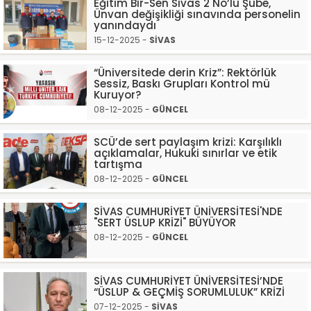
Eğitim Bir-Sen Sivas 2 No’lu Şube,
Ünvan değişikliği sınavında personelin
yanındaydı
15-12-2025 -
SİVAS
“Üniversitede derin Kriz”: Rektörlük
Sessiz, Baskı Grupları Kontrol mü
Kuruyor?
08-12-2025 -
GÜNCEL
SCÜ’de sert paylaşım krizi: Karşılıklı
açıklamalar, Hukuki sınırlar ve etik
tartışma
08-12-2025 -
GÜNCEL
SİVAS CUMHURİYET ÜNİVERSİTESİ'NDE
"SERT ÜSLUP KRİZİ" BÜYÜYOR
08-12-2025 -
GÜNCEL
SİVAS CUMHURİYET ÜNİVERSİTESİ’NDE
“ÜSLUP & GEÇMİŞ SORUMLULUK” KRİZİ
07-12-2025 -
SİVAS